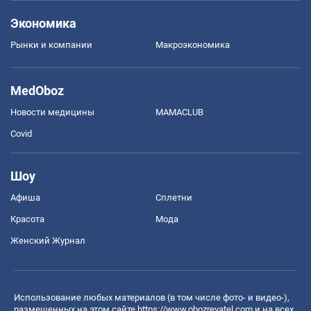
Экономика
Рынки и компании
Mакроэкономика
MedOboz
Новости медицины
MAMACLUB
Covid
Шоу
Афиша
Сплетни
Красота
Мода
Женский Журнал
Использование любых материалов (в том числе фото- и видео-),
размещенных на этом сайте
https://www.obozrevatel.com
и на всех