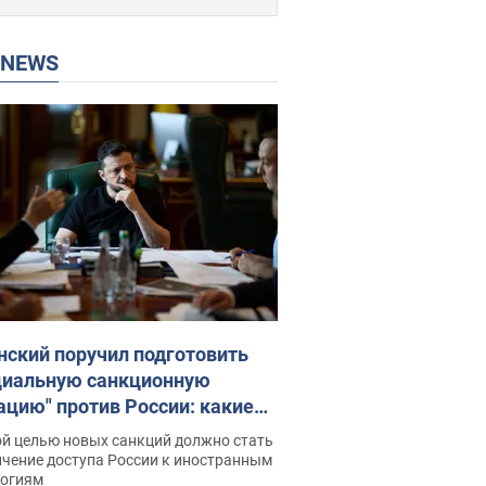
P NEWS
нский поручил подготовить
циальную санкционную
ацию" против России: какие
чи поставил президент. Фото
ой целью новых санкций должно стать
ичение доступа России к иностранным
логиям