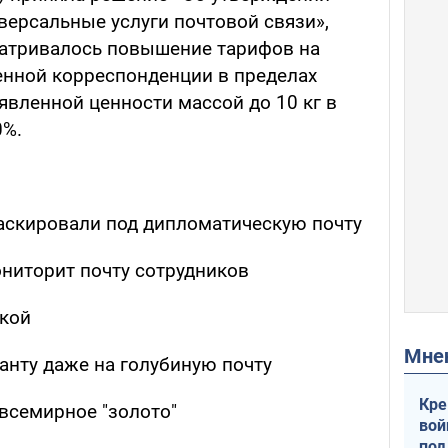
версальные услуги почтовой связи»,
матривалось повышение тарифов на
енной корреспонденции в пределах
явленной ценности массой до 10 кг в
0%.
аскировали под дипломатическую почту
ниторит почту сотрудников
ркой
Мн
анту даже на голубиную почту
Кре
всемирное "золото"
вой
под