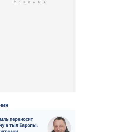
ения
мль переносит
ну в тыл Европы:
 угрозой