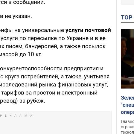
тся в сообщении.
 не указан.
TO
арифы на универсальные
услуги почтовой
 услуги по пересылке по Украине и в ее
х писем, бандеролей, а также посылок
ассой до 10 кг.
конкурентоспособности предприятия и
 круга потребителей, а также, учитывая
исследований рынка финансовых услуг,
 тарифов за простой и электронный
Зеле
ревод) за рубеж.
"спе
опер
зада
Главн
огран
техно