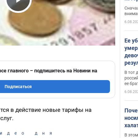
"агр
Play Video
Сначал
внима
6.08.20
Ее у
умер
дево
резу
атак
рсе главного – подпишитесь на Новини на
В тот 
обла
россий
ее бра
Подписаться
6.08.20
ятся в действие новые тарифы на
Поче
носи
слуг.
хала
идео дня
В этом