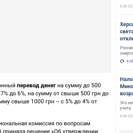
6.08.20
Херс
свет
откл
энер
Росси
энерг
6.0
Нало
ронный
перевод денег
на сумму до 500
Мино
7% до 6%, на сумму от свыше 500 грн до
возра
нужн
умму свыше 1000 грн – с 5% до 4% от
Это н
учета
6.08.20
циональная комиссия по вопросам
) приняла решение «Об утверждении