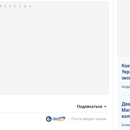
Как
Укр
экс
неф
Андр
Два
Подписаться
Маг
кал
Почта вводит новые...
Алек