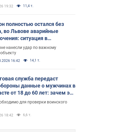
11,4 т.
26 19:32
он полностью остался без
а, во Львове аварийные
ючения: ситуация в
госистеме 6 августа
яне нанесли удар по важному
ообъекту
14,1 т.
8.2026 16:42
говая служба передаст
бороны данные о мужчинах в
сте от 18 до 60 лет: зачем это
о
еобходимо для проверки воинского
6,6 т.
26 18:42