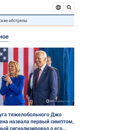
ские обстрелы
ное
уга тяжелобольного Джо
ена назвала первый симптом,
рый сигнализировал о его