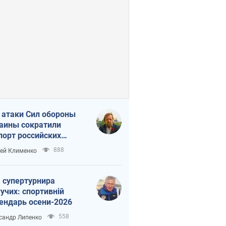
 атаки Сил обороны
аины сократили
порт российских
тепродуктов
888
ей Клименко
 супертурнира
учих: спортивній
ендарь осени-2026
558
сандр Липенко