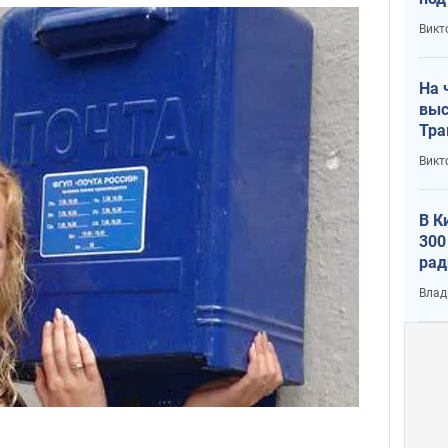
кри
Викт
лог
На 
выс
Тра
Викт
В К
300
рад
воп
Влад