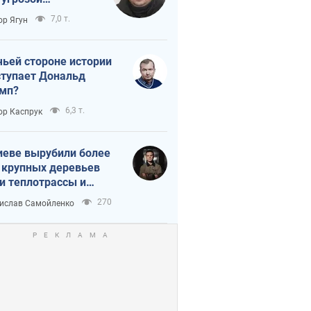
тическая
7,0 т.
ор Ягун
истика
чьей стороне истории
тупает Дональд
мп?
6,3 т.
ор Каспрук
иеве вырубили более
 крупных деревьев
и теплотрассы и
реки Генплану
270
ислав Самойленко