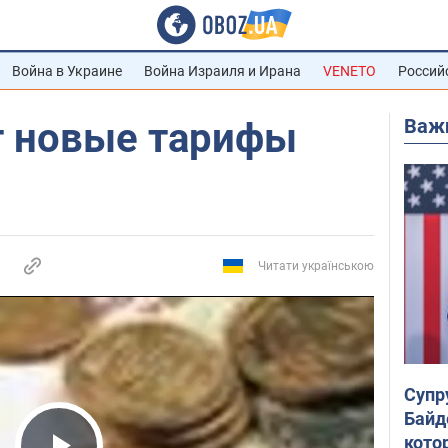
Война в Украине
Война Израиля и Ирана
VENETO
Россий
Важ
т новые тарифы
Читати українською
Супр
Байд
кото