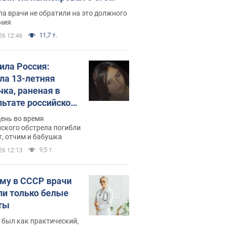
ессивном" раке
а врачи не обратили на это должного
ния
11,7 т.
26 12:46
била Россия:
ла 13-летняя
чка, раненая в
льтате российской
и на Сумскую
день во время
сть. Фото
ского обстрела погибли
т, отчим и бабушка
9,5 т.
26 12:13
му в СССР врачи
ли только белые
ты
 был как практический,