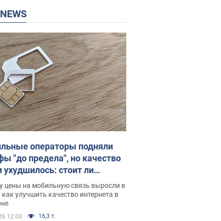
P NEWS
льные операторы подняли
фы "до предела", но качество
и ухудшилось: стоит ли
ваться на цены
у цены на мобильную связь выросли в
 как улучшить качество интернета в
оне
16,3 т.
26 12:00