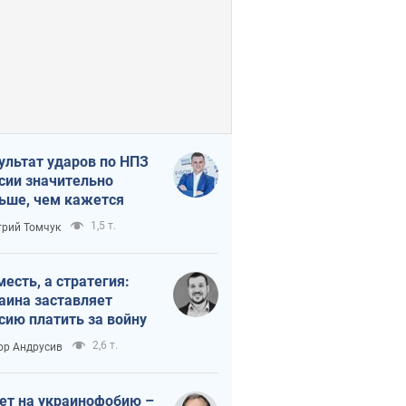
ультат ударов по НПЗ
сии значительно
ьше, чем кажется
1,5 т.
рий Томчук
месть, а стратегия:
аина заставляет
сию платить за войну
2,6 т.
ор Андрусив
ет на украинофобию –