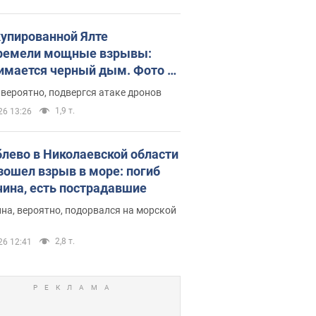
купированной Ялте
ремели мощные взрывы:
имается черный дым. Фото и
о
 вероятно, подвергся атаке дронов
1,9 т.
26 13:26
блево в Николаевской области
зошел взрыв в море: погиб
ина, есть пострадавшие
на, вероятно, подорвался на морской
2,8 т.
26 12:41