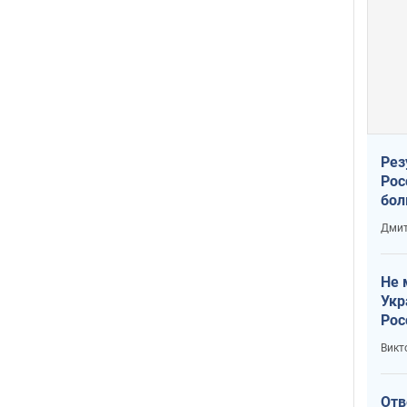
Рез
Рос
бол
Дмит
Не 
Укр
Рос
Викт
Отв