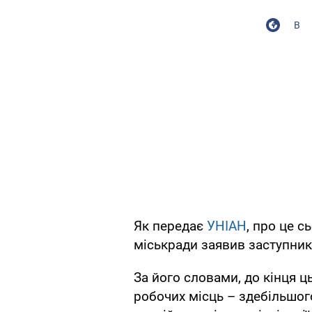
В
Як передає
УНІАН
, про це с
міськради заявив заступник
За його словами, до кінця ц
робочих місць – здебільшог