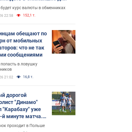
 будет курс валюты в обменниках
152,1 т.
26 22:58
инцам обещают по
грн от мобильных
аторов: что не так
ими сообщениями
 попасть в ловушку
ников
16,8 т.
26 21:02
й дорогой
олист "Динамо"
л "Карабаху" уже
0-й минуте матча.
о
нок проходит в Польше