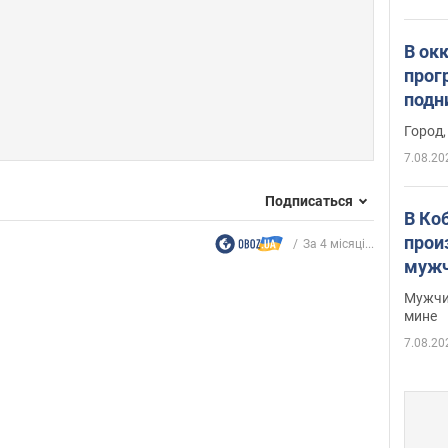
В ок
прог
подн
виде
Город,
7.08.20
Подписаться
В Ко
прои
За 4 місяці...
мужч
Мужчи
мине
7.08.20