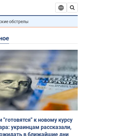
ские обстрелы
ное
и "готовятся" к новому курсу
ара: украинцам рассказали,
 ожидать в ближайшие дни