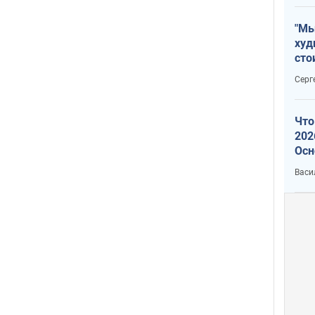
"Мы
худ
сто
отч
Серг
рак
Что
202
Осн
нов
Васи