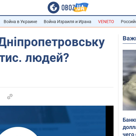
Война в Украине
Война Израиля и Ирана
VENETO
Россий
Важ
у Дніпропетровську
 тис. людей?
Банк
долл
чего