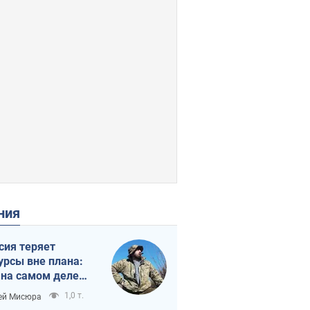
ения
сия теряет
урсы вне плана:
 на самом деле
тует темп войны
1,0 т.
ей Мисюра