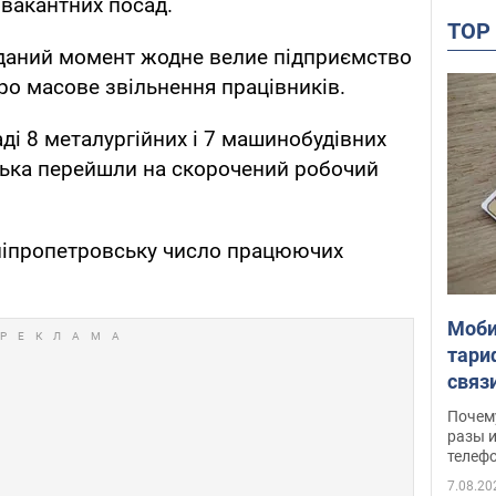
ї вакантних посад.
TO
 даний момент жодне велие підприємство
ро масове звільнення працівників.
ді 8 металургійних і 7 машинобудівних
ька перейшли на скорочений робочий
Дніпропетровську число працюючих
Моби
тари
связ
жало
Почем
разы и
телеф
7.08.20