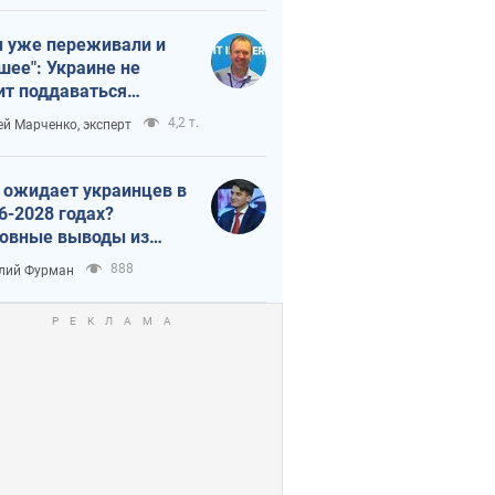
 уже переживали и
шее": Украине не
ит поддаваться
аянию из-за
4,2 т.
ей Марченко, эксперт
етного террора
 ожидает украинцев в
6-2028 годах?
овные выводы из
ых прогнозов от НБУ
888
лий Фурман