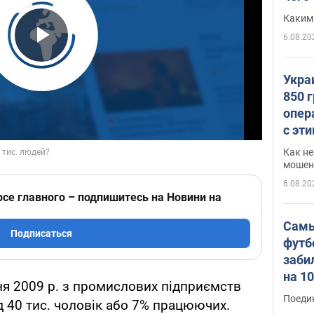
Каким
6.08.20
Play Video
Укра
850 
опер
с эт
Как не
мошен
6.08.20
рсе главного – подпишитесь на Новини на
Самы
Подписаться
футб
заби
на 1
ня 2009 р. з промислових підприємств
Виде
Поеди
д 40 тис. чоловік або 7% працюючих.