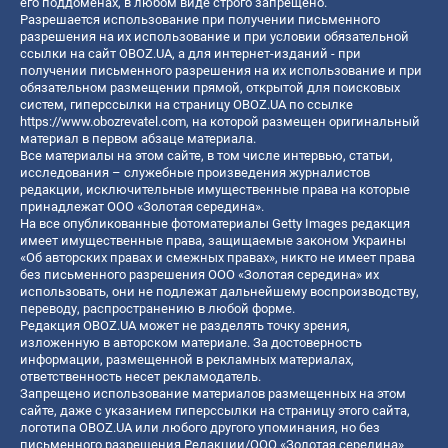
его поддоменах, в любом виде строго запрещено.
Разрешается использование при получении письменного
разрешения на их использование и при условии обязательной
ссылки на сайт OBOZ.UA, а для интернет-изданий - при
получении письменного разрешения на их использование и при
обязательном размещении прямой, открытой для поисковых
систем, гиперссылки на страницу OBOZ.UA по ссылке
https://www.obozrevatel.com
, на которой размещен оригинальный
материал в первом абзаце материала.
Все материалы на этом сайте, в том числе интервью, статьи,
исследования – служебные произведения журналистов
редакции, исключительные имущественные права на которые
принадлежат ООО «Золотая середина».
На все опубликованные фотоматериалы Getty Images редакция
имеет имущественные права, защищаемые законом Украины
«Об авторских правах и смежных правах», никто не имеет права
без письменного разрешения ООО «Золотая середина» их
использовать, они не подлежат дальнейшему воспроизводству,
переводу, распространению в любой форме.
Редакция OBOZ.UA может не разделять точку зрения,
изложенную в авторском материале. За достоверность
информации, размещенной в рекламных материалах,
ответственность несет рекламодатель.
Запрещено использование материалов размещенных на этом
сайте, даже с указанием гиперссылки на страницу этого сайта,
логотипа OBOZ.UA или любого другого упоминания, но без
письменного разрешения Редакции/ООО «Золотая середина»