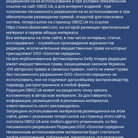
разрешения на их использование и при условии обязательной
ссылки на сайт OBOZ.UA, а для интернет-изданий - при
получении письменного разрешения на их использование и при
обязательном размещении прямой, открытой для поисковых
систем, гиперссылки на страницу OBOZ.UA по ссылке
https://www.obozrevatel.com
, на которой размещен оригинальный
материал в первом абзаце материала.
Все материалы на этом сайте, в том числе интервью, статьи,
исследования – служебные произведения журналистов
редакции, исключительные имущественные права на которые
принадлежат ООО «Золотая середина».
На все опубликованные фотоматериалы Getty Images редакция
имеет имущественные права, защищаемые законом Украины
«Об авторских правах и смежных правах», никто не имеет права
без письменного разрешения ООО «Золотая середина» их
использовать, они не подлежат дальнейшему воспроизводству,
переводу, распространению в любой форме.
Редакция OBOZ.UA может не разделять точку зрения,
изложенную в авторском материале. За достоверность
информации, размещенной в рекламных материалах,
ответственность несет рекламодатель.
Запрещено использование материалов размещенных на этом
сайте, даже с указанием гиперссылки на страницу этого сайта,
логотипа OBOZ.UA или любого другого упоминания, но без
письменного разрешения Редакции/ООО «Золотая середина»
Незаконным использованием материалов будет считаться:
любое копирование, публикация, перепечатка, последующее