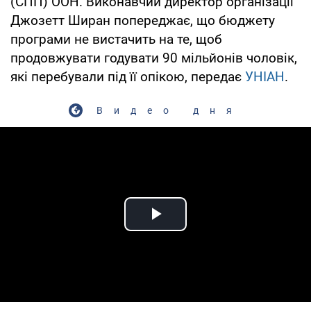
(СПП) ООН. Виконавчий директор організації
Джозетт Ширан попереджає, що бюджету
програми не вистачить на те, щоб
продовжувати годувати 90 мільйонів чоловік,
які перебували під її опікою, передає
УНІАН
.
Видео дня
Play Video