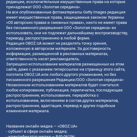
редакции, исключительные имущественные права на которые
принадлежат ООО «Золотая середина».
На все опубликованные фотоматериалы Getty Images редакция
имеет имущественные права, защищаемые законом Украины
«Об авторских правах и смежных правах», никто не имеет права
без письменного разрешения ООО «Золотая середина» их
использовать, они не подлежат дальнейшему воспроизводству,
переводу, распространению в любой форме.
Редакция OBOZ.UA может не разделять точку зрения,
изложенную в авторском материале. За достоверность
информации, размещенной в рекламных материалах,
ответственность несет рекламодатель.
Запрещено использование материалов размещенных на этом
сайте, даже с указанием гиперссылки на страницу этого сайта,
логотипа OBOZ.UA или любого другого упоминания, но без
письменного разрешения Редакции/ООО «Золотая середина»
Незаконным использованием материалов будет считаться:
любое копирование, публикация, перепечатка, последующее
распространение, использование, переработка с
использованием, включением в состав других материалов,
распространение, адаптация, перевод и другие подобные
изменения материала.
Название онлайн медиа — «OBOZ.UA»
- субъект в сфере онлайн медиа;
- идентификатор медиа — R40-06156;