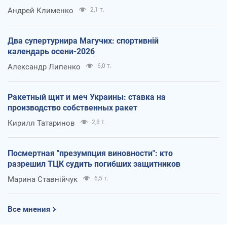
Андрей Клименко
2,1 т.
Два супертурнира Магучих: спортивній
календарь осени-2026
Александр Липенко
6,0 т.
Ракетный щит и меч Украины: ставка на
производство собственных ракет
Кирилл Татаринов
2,8 т.
Посмертная "презумпция виновности": кто
разрешил ТЦК судить погибших защитников
Марина Ставнійчук
6,5 т.
Все мнения