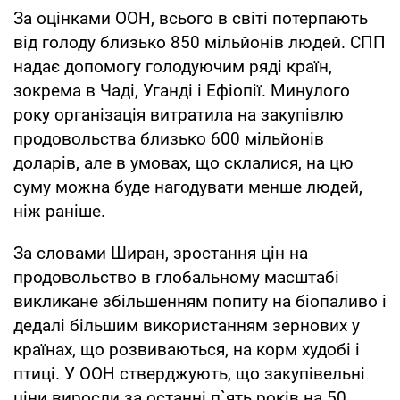
За оцінками ООН, всього в світі потерпають
від голоду близько 850 мільйонів людей. СПП
надає допомогу голодуючим ряді країн,
зокрема в Чаді, Уганді і Ефіопії. Минулого
року організація витратила на закупівлю
продовольства близько 600 мільйонів
доларів, але в умовах, що склалися, на цю
суму можна буде нагодувати менше людей,
ніж раніше.
За словами Ширан, зростання цін на
продовольство в глобальному масштабі
викликане збільшенням попиту на біопаливо і
дедалі більшим використанням зернових у
країнах, що розвиваються, на корм худобі і
птиці. У ООН стверджують, що закупівельні
ціни виросли за останні п`ять років на 50