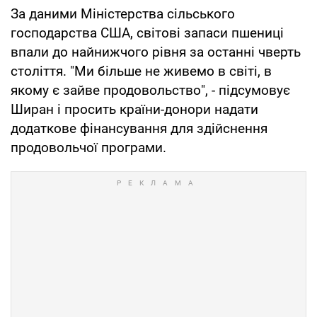
За даними Міністерства сільського
господарства США, світові запаси пшениці
впали до найнижчого рівня за останні чверть
століття. "Ми більше не живемо в світі, в
якому є зайве продовольство", - підсумовує
Ширан і просить країни-донори надати
додаткове фінансування для здійснення
продовольчої програми.