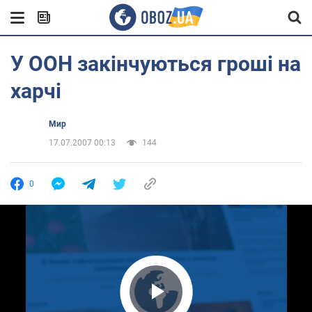
У ООН закінчуються гроші на
харчі
Мир
17.07.2007 00:13
144
0