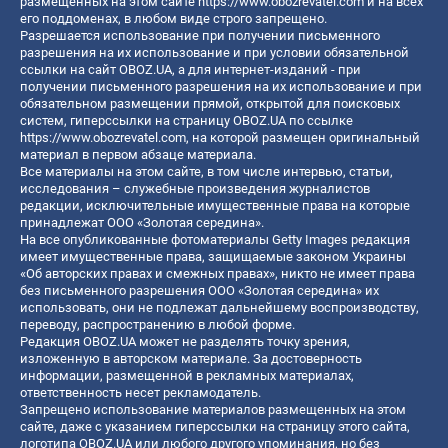
размещенных на этом сайте
https://www.obozrevatel.com
и на всех
его поддоменах, в любом виде строго запрещено.
Разрешается использование при получении письменного
разрешения на их использование и при условии обязательной
ссылки на сайт OBOZ.UA, а для интернет-изданий - при
получении письменного разрешения на их использование и при
обязательном размещении прямой, открытой для поисковых
систем, гиперссылки на страницу OBOZ.UA по ссылке
https://www.obozrevatel.com
, на которой размещен оригинальный
материал в первом абзаце материала.
Все материалы на этом сайте, в том числе интервью, статьи,
исследования – служебные произведения журналистов
редакции, исключительные имущественные права на которые
принадлежат ООО «Золотая середина».
На все опубликованные фотоматериалы Getty Images редакция
имеет имущественные права, защищаемые законом Украины
«Об авторских правах и смежных правах», никто не имеет права
без письменного разрешения ООО «Золотая середина» их
использовать, они не подлежат дальнейшему воспроизводству,
переводу, распространению в любой форме.
Редакция OBOZ.UA может не разделять точку зрения,
изложенную в авторском материале. За достоверность
информации, размещенной в рекламных материалах,
ответственность несет рекламодатель.
Запрещено использование материалов размещенных на этом
сайте, даже с указанием гиперссылки на страницу этого сайта,
логотипа OBOZ.UA или любого другого упоминания, но без