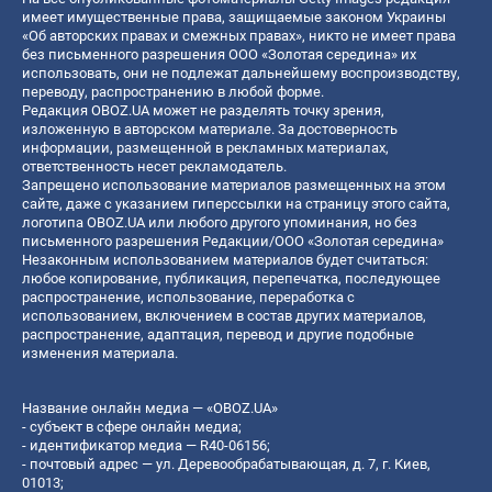
имеет имущественные права, защищаемые законом Украины
«Об авторских правах и смежных правах», никто не имеет права
без письменного разрешения ООО «Золотая середина» их
использовать, они не подлежат дальнейшему воспроизводству,
переводу, распространению в любой форме.
Редакция OBOZ.UA может не разделять точку зрения,
изложенную в авторском материале. За достоверность
информации, размещенной в рекламных материалах,
ответственность несет рекламодатель.
Запрещено использование материалов размещенных на этом
сайте, даже с указанием гиперссылки на страницу этого сайта,
логотипа OBOZ.UA или любого другого упоминания, но без
письменного разрешения Редакции/ООО «Золотая середина»
Незаконным использованием материалов будет считаться:
любое копирование, публикация, перепечатка, последующее
распространение, использование, переработка с
использованием, включением в состав других материалов,
распространение, адаптация, перевод и другие подобные
изменения материала.
Название онлайн медиа — «OBOZ.UA»
- субъект в сфере онлайн медиа;
- идентификатор медиа — R40-06156;
- почтовый адрес — ул. Деревообрабатывающая, д. 7, г. Киев,
01013;