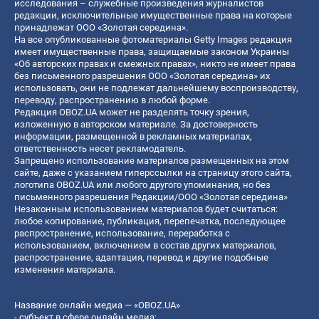
исследования – служебные произведения журналистов
редакции, исключительные имущественные права на которые
принадлежат ООО «Золотая середина».
На все опубликованные фотоматериалы Getty Images редакция
имеет имущественные права, защищаемые законом Украины
«Об авторских правах и смежных правах», никто не имеет права
без письменного разрешения ООО «Золотая середина» их
использовать, они не подлежат дальнейшему воспроизводству,
переводу, распространению в любой форме.
Редакция OBOZ.UA может не разделять точку зрения,
изложенную в авторском материале. За достоверность
информации, размещенной в рекламных материалах,
ответственность несет рекламодатель.
Запрещено использование материалов размещенных на этом
сайте, даже с указанием гиперссылки на страницу этого сайта,
логотипа OBOZ.UA или любого другого упоминания, но без
письменного разрешения Редакции/ООО «Золотая середина»
Незаконным использованием материалов будет считаться:
любое копирование, публикация, перепечатка, последующее
распространение, использование, переработка с
использованием, включением в состав других материалов,
распространение, адаптация, перевод и другие подобные
изменения материала.
Название онлайн медиа — «OBOZ.UA»
- субъект в сфере онлайн медиа;