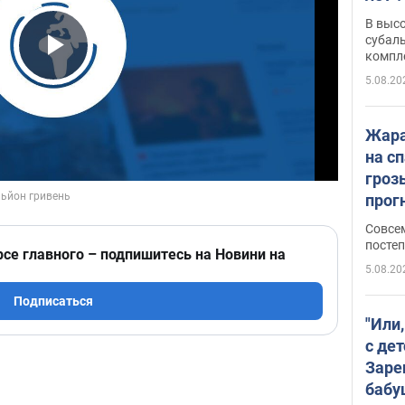
В выс
субаль
компл
Play Video
протяж
5.08.20
Жара
на с
гроз
прогн
ожид
Совсе
пого
постеп
рсе главного – подпишитесь на Новини на
5.08.20
Подписаться
"Или
с дет
Заре
бабу