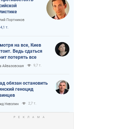
сийской
листике
лий Портников
4,1 т.
мотря на все, Киев
тоит. Ведь сдаться
чит потерять все
9,7 т.
а Айвазовская
ад обязан остановить
инский геноцид
аинцев
2,7 т.
ид Невзлин