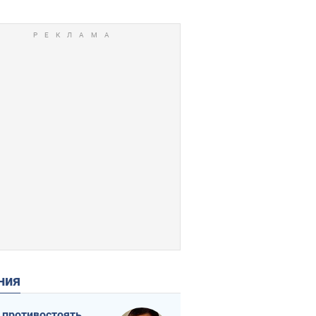
ения
 противостоять