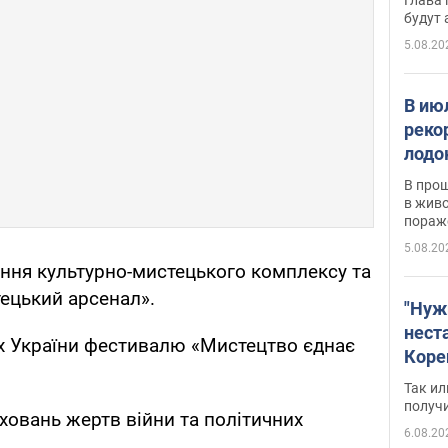
будут
5.08.20
В ию
реко
лодо
обна
В про
в живо
пораж
5.08.20
рення культурно-мистецького комплексу та
ецький арсенал».
"Нуж
нест
ах України фестивалю «Мистецтво єднає
Коре
бизн
Так ил
имею
получ
ховань жертв війни та політичних
пом
6.08.20