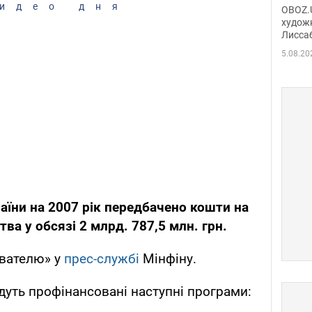
Аллы
идео дня
OBOZ.U
сына
худож
Лисса
Порт
деть
5.08.20
їни на 2007 рік передбачено кошти на
ва у обсязі 2 млрд. 787,5 млн. грн.
вателю» у
прес-службі
Мінфіну.
уть профінансовані наступні програми: