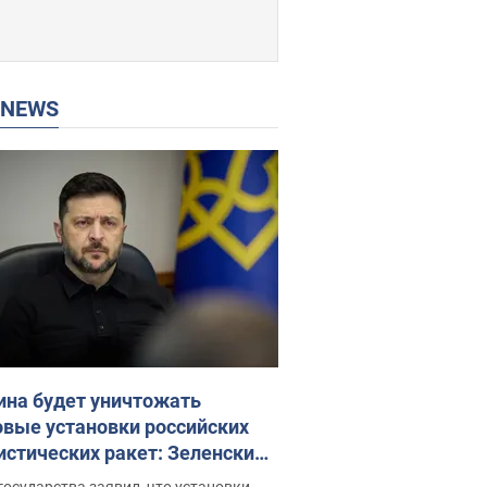
P NEWS
ина будет уничтожать
овые установки российских
истических ракет: Зеленский
ел заседание СНБО
государства заявил, что установки