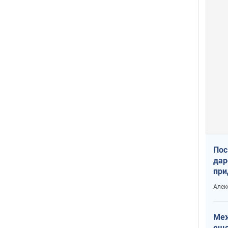
Пос
дар
при
Укр
Алек
Меж
еще