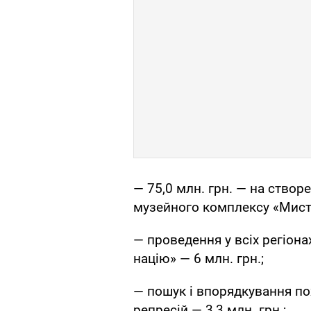
— 75,0 млн. грн. — на ство
музейного комплексу «Мист
— проведення у всіх регіон
націю» — 6 млн. грн.;
— пошук і впорядкування по
репресій — 3,3 млн. грн.;