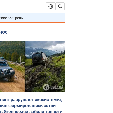
ские обстрелы
ное
пинг разрушает экосистемы,
рые формировались сотни
 в Greenpeace забили тревогу