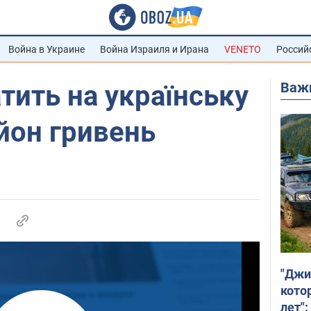
Война в Украине
Война Израиля и Ирана
VENETO
Россий
Важ
тить на українську
йон гривень
"Джи
кото
лет":