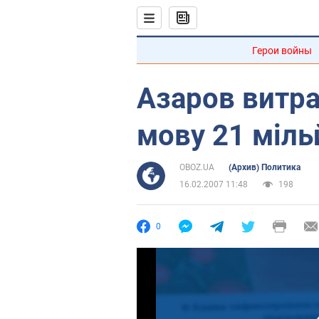
Герои войны
Азаров витра
мову 21 міль
OBOZ.UA
(Архив) Политика
16.02.2007 11:48
198
0