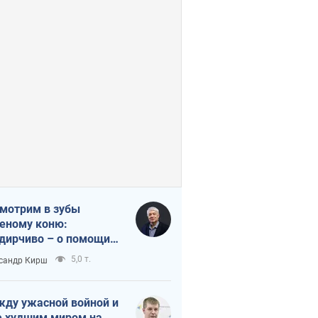
мотрим в зубы
еному коню:
дирчиво – о помощи
аине
5,0 т.
сандр Кирш
ду ужасной войной и
 худшим миром на