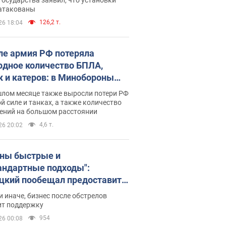
 атакованы
126,2 т.
26 18:04
ле армия РФ потеряла
рдное количество БПЛА,
к и катеров: в Минобороны
родовали статистику
шлом месяце также выросли потери РФ
й силе и танках, а также количество
ений на большом расстоянии
4,6 т.
26 20:02
ны быстрые и
андартные подходы":
цкий пообещал предоставить
есу приоритетный доступ к
и иначе, бизнес после обстрелов
щимся складским
ит поддержку
ещениям
954
26 00:08