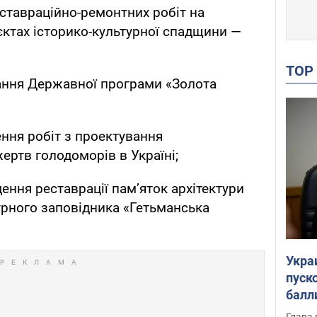
ставраційно-ремонтних робіт на
’єктах історико-культурної спадщини —
TO
нання Державної програми «Золота
ення робіт з проектування
ртв голодоморів в Україні;
дення реставрації пам’яток архітектури
урного заповідника «Гетьманська
Укра
пуск
балл
пров
Глава 