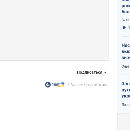
рос
бал
Вита
1
Нес
выс
зна
Ольг
Подписаться
Зап
Азаров витратить на...
пут
укр
Леон