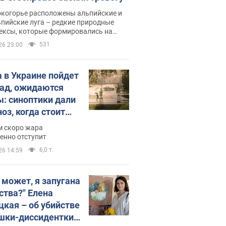
окогорье расположены альпийские и
пийские луга – редкие природные
ексы, которые формировались на
ении сотен лет
531
26 23:00
 в Украине пойдет
пад, ожидаются
ы: синоптики дали
оз, когда стоит
ать изменения
м скоро жара
ды
енно отступит
6,0 т.
26 14:59
, может, я запугана
ства?" Елена
цкая – об убийстве
шки-диссидентки