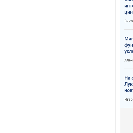
инт
цин
или
Викт
Тра
Мин
фун
усл
вое
Алек
Ни 
Лук
нов
Игар