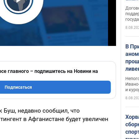
Play Video
Догов
поддер
госуд
8.08.20
В Пр
аном
прош
ливе
рсе главного – подпишитесь на Новини на
прев
Непог
Виде
Ивано
Подписаться
и кур
8.08.20
 Буш, недавно сообщил, что
Хорв
тингент в Афганистане будет увеличен
сбор
спор