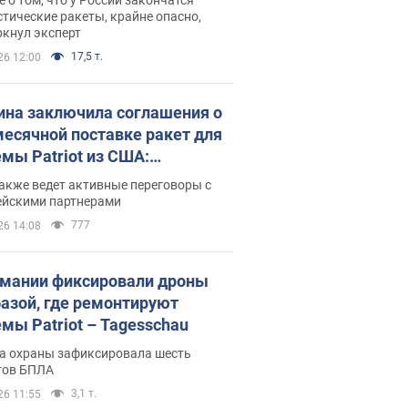
тические ракеты, крайне опасно,
ркнул эксперт
17,5 т.
26 12:00
ина заключила соглашения о
есячной поставке ракет для
емы Patriot из США:
нский раскрыл подробности
акже ведет активные переговоры с
ейскими партнерами
777
26 14:08
рмании фиксировали дроны
базой, где ремонтируют
емы Patriot – Tagesschau
а охраны зафиксировала шесть
тов БПЛА
3,1 т.
26 11:55