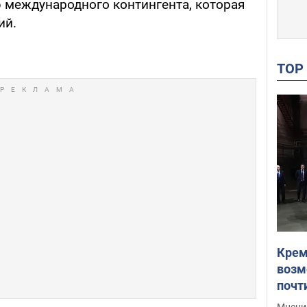
международного контингента, которая
ий.
TO
Крем
возм
почт
Укра
Мнение