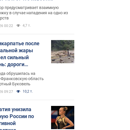
ор предусматривает взаимную
жку в случае нападения на одно из
арств
4,7 т.
26 00:22
икарпатье после
альной жары
ел сильный
нь: дороги
ратились в реки.
ода обрушилась на
о
-Франковскую область
ортный Буковель
10,2 т.
26 09:27
атия унизила
ную России по
тивной