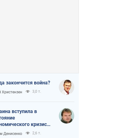
да закончится война?
3,0 т.
 Христензен
аина вступила в
тояние
номического кризиса.
ь ли свет в конце
2,6 т.
м Денисенко
неля?