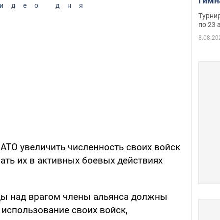
гимн
идео дня
офиц
Турнир
на ч
по 23 
осно
8.08.20
НАТО увеличить численность своих войск
ать их в активных боевых действиях
ды над врагом члены альянса должны
 использование своих войск,