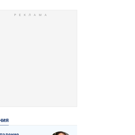
ения
падение