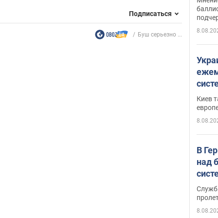
баллис
Подписаться
подче
8.08.20
Буш серьезно ...
Укра
ежем
сист
Зеле
Киев т
европ
8.08.20
В Ге
над 
сист
Служб
проле
8.08.20