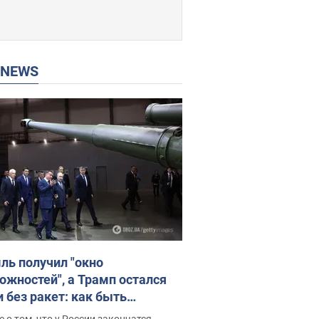
P NEWS
ль получил "окно
ожностей", а Трамп остался
и без ракет: как быть
ине? Интервью с Мельником
 о том, что у России закончатся