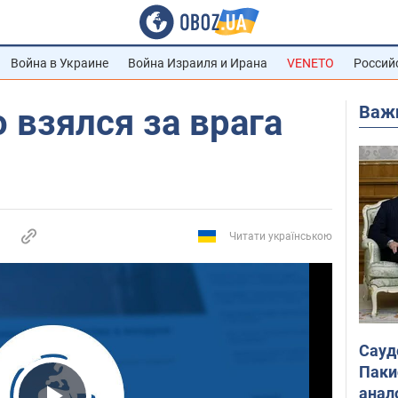
Война в Украине
Война Израиля и Ирана
VENETO
Россий
Важ
 взялся за врага
Читати українською
Сауд
Паки
анал