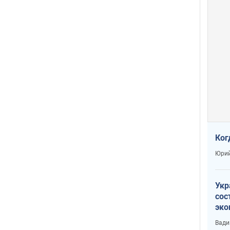
Ког
Юрий
Укр
сос
эко
Ест
Вади
тун