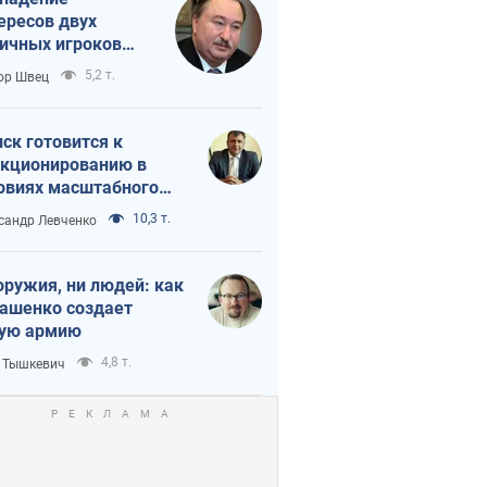
ересов двух
ичных игроков
 тайный план
5,2 т.
ор Швец
мпа и Путина?
ск готовится к
кционированию в
овиях масштабного
нного кризиса
10,3 т.
сандр Левченко
оружия, ни людей: как
ашенко создает
ую армию
4,8 т.
 Тышкевич