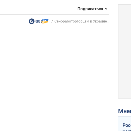
Подписаться
Секс-работорговцам в Украине...
Мн
Рос