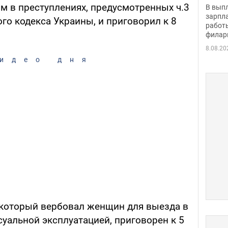
скол
м в преступлениях, предусмотренных ч.3
В вып
певи
зарпла
ного кодекса Украины, и приговорил к 8
работ
филар
8.08.20
идео дня
 который вербовал женщин для выезда в
уальной эксплуатацией, приговорен к 5