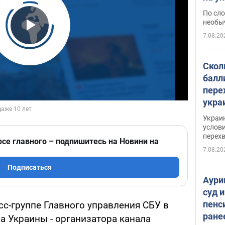
моло
По сло
необы
7.08.20
Play Video
Скол
балл
пере
укра
июле
Украи
назв
услови
перех
рсе главного – подпишитесь на Новини на
7.08.20
Подписаться
Аури
суд 
пенс
сс-группе Главного управления СБУ в
ране
а Украины - организатора канала