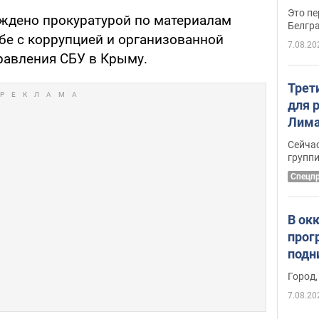
Это пе
ждено прокуратурой по материалам
Белгр
бе с коррупцией и организованной
7.08.20
равления СБУ в Крыму.
Трет
для 
Лима
крит
Сейчас
удал
групп
Спецп
В ок
прог
подн
виде
Город,
7.08.20