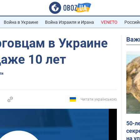
Война в Украине
Война Израиля и Ирана
VENETO
Россий
Важ
рговцам в Украине
даже 10 лет
ти
Читати українською
50-л
секр
на уп