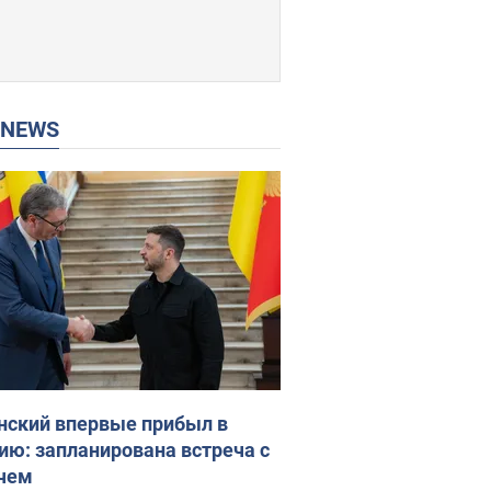
P NEWS
нский впервые прибыл в
ию: запланирована встреча с
чем