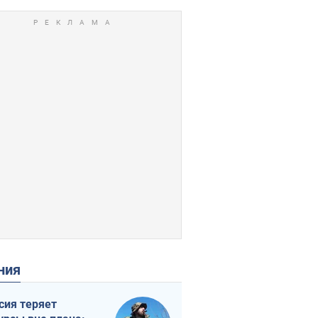
ения
сия теряет