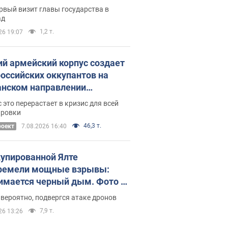
рвый визит главы государства в
ад
1,2 т.
26 19:07
ий армейский корпус создает
российских оккупантов на
нском направлении
ический дискомфорт: как это
 это перерастает в кризис для всей
ось
ировки
46,3 т.
роект
7.08.2026 16:40
купированной Ялте
ремели мощные взрывы:
имается черный дым. Фото и
о
 вероятно, подвергся атаке дронов
7,9 т.
26 13:26