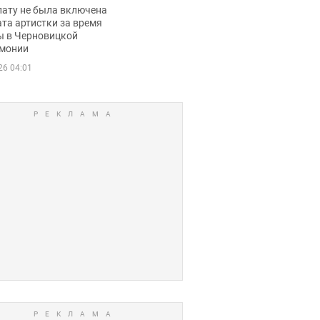
ько получала
лату не была включена
ца
та артистки за время
ы в Черновицкой
монии
26 04:01