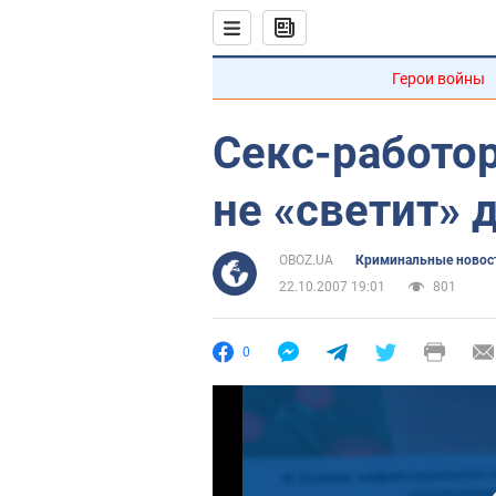
Герои войны
Секс-работо
не «светит» 
OBOZ.UA
Криминальные новос
22.10.2007 19:01
801
0