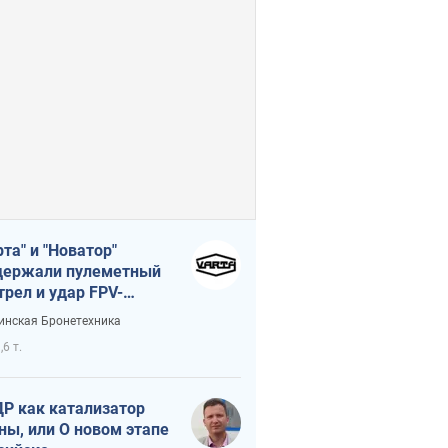
рта" и "Новатор"
ержали пулеметный
трел и удар FPV-
на, сохранив жизнь
инская Бронетехника
церу ВСУ
,6 т.
Р как катализатор
ны, или О новом этапе