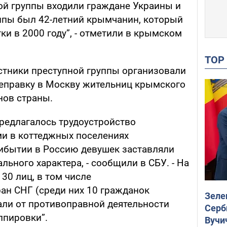
той группы входили граждане Украины и
ппы был 42-летний крымчанин, который
ки в 2000 году”, - отметили в крымском
TO
стники преступной группы организовали
еправку в Москву жительниц крымского
нов страны.
редлагалось трудоустройство
и в коттеджных поселениях
ибытии в Россию девушек заставляли
льного характера, - сообщили в СБУ. - На
30 лиц, в том числе
ан СНГ (среди них 10 гражданок
Зеле
али от противоправной деятельности
Серб
ппировки”.
Вучи