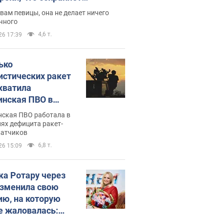
дость, ведь у нее нет детей
вам певицы, она не делает ничего
чного
4,6 т.
26 17:39
ько
истических ракет
хватила
инская ПВО в
: в Минобороны
нская ПВО работала в
али цифру
ях дефицита ракет-
ватчиков
6,8 т.
26 15:09
ка Ротару через
изменила свою
ию, на которую
е жаловалась: