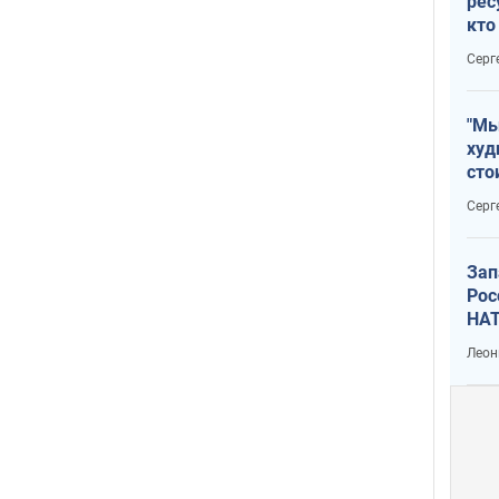
рес
кто
дик
Серг
"Мы
худ
сто
отч
Серг
рак
Зап
Рос
НАТ
Леон