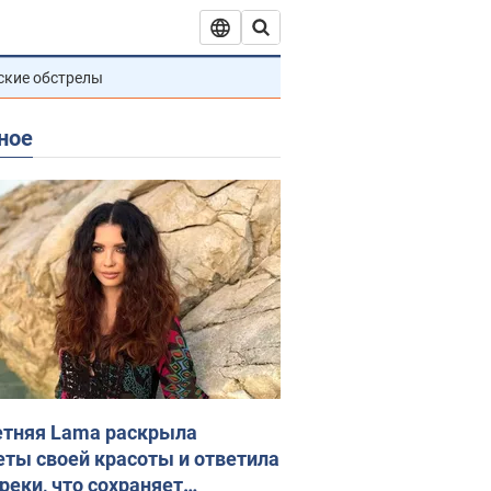
ские обстрелы
ное
етняя Lama раскрыла
еты своей красоты и ответила
реки, что сохраняет