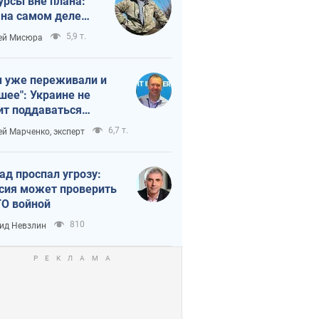
урсы вне плана:
 на самом деле
тует темп войны
5,9 т.
ей Мисюра
 уже переживали и
шее": Украине не
ит поддаваться
аянию из-за
6,7 т.
ей Марченко, эксперт
етного террора
ад проспал угрозу:
сия может проверить
О войной
810
ид Невзлин