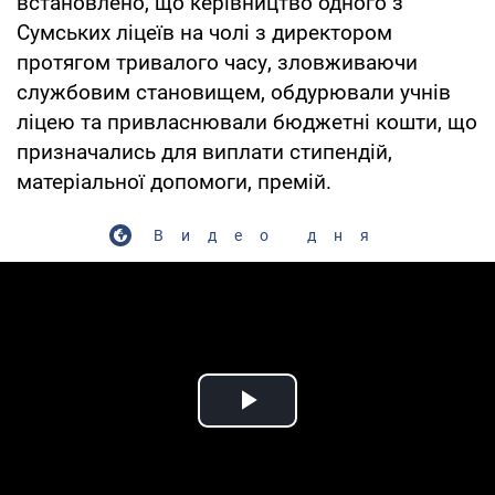
встановлено, що керівництво одного з
Сумських ліцеїв на чолі з директором
протягом тривалого часу, зловживаючи
службовим становищем, обдурювали учнів
ліцею та привласнювали бюджетні кошти, що
призначались для виплати стипендій,
матеріальної допомоги, премій.
Видео дня
Play Video