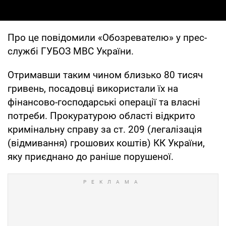
Про це повідомили «Обозревателю» у прес-
службі ГУБОЗ МВС України.
Отримавши таким чином близько 80 тисяч
гривень, посадовці використали їх на
фінансово-господарські операції та власні
потреби. Прокуратурою області відкрито
кримінальну справу за ст. 209 (легалізація
(відмивання) грошових коштів) КК України,
яку приєднано до раніше порушеної.