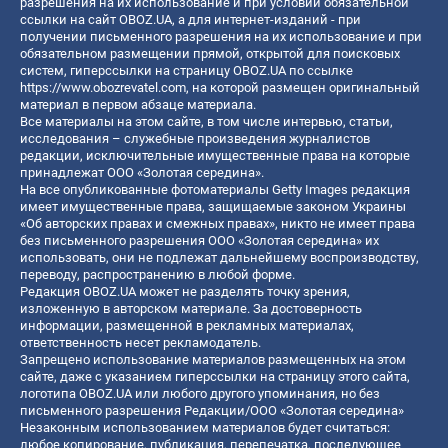
разрешения на их использование и при условии обязательной
ссылки на сайт OBOZ.UA, а для интернет-изданий - при
получении письменного разрешения на их использование и при
обязательном размещении прямой, открытой для поисковых
систем, гиперссылки на страницу OBOZ.UA по ссылке
https://www.obozrevatel.com
, на которой размещен оригинальный
материал в первом абзаце материала.
Все материалы на этом сайте, в том числе интервью, статьи,
исследования – служебные произведения журналистов
редакции, исключительные имущественные права на которые
принадлежат ООО «Золотая середина».
На все опубликованные фотоматериалы Getty Images редакция
имеет имущественные права, защищаемые законом Украины
«Об авторских правах и смежных правах», никто не имеет права
без письменного разрешения ООО «Золотая середина» их
использовать, они не подлежат дальнейшему воспроизводству,
переводу, распространению в любой форме.
Редакция OBOZ.UA может не разделять точку зрения,
изложенную в авторском материале. За достоверность
информации, размещенной в рекламных материалах,
ответственность несет рекламодатель.
Запрещено использование материалов размещенных на этом
сайте, даже с указанием гиперссылки на страницу этого сайта,
логотипа OBOZ.UA или любого другого упоминания, но без
письменного разрешения Редакции/ООО «Золотая середина»
Незаконным использованием материалов будет считаться:
любое копирование, публикация, перепечатка, последующее