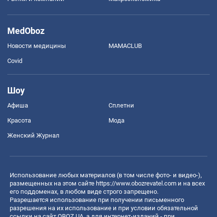
MedOboz
Новости медицины
MAMACLUB
Covid
Шоу
Афиша
Сплетни
Красота
Мода
Женский Журнал
Использование любых материалов (в том числе фото- и видео-),
размещенных на этом сайте
https://www.obozrevatel.com
и на всех
его поддоменах, в любом виде строго запрещено.
Разрешается использование при получении письменного
разрешения на их использование и при условии обязательной
ссылки на сайт OBOZ.UA, а для интернет-изданий - при