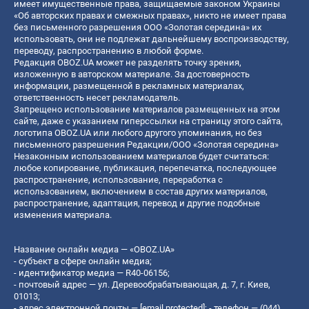
имеет имущественные права, защищаемые законом Украины
«Об авторских правах и смежных правах», никто не имеет права
без письменного разрешения ООО «Золотая середина» их
использовать, они не подлежат дальнейшему воспроизводству,
переводу, распространению в любой форме.
Редакция OBOZ.UA может не разделять точку зрения,
изложенную в авторском материале. За достоверность
информации, размещенной в рекламных материалах,
ответственность несет рекламодатель.
Запрещено использование материалов размещенных на этом
сайте, даже с указанием гиперссылки на страницу этого сайта,
логотипа OBOZ.UA или любого другого упоминания, но без
письменного разрешения Редакции/ООО «Золотая середина»
Незаконным использованием материалов будет считаться:
любое копирование, публикация, перепечатка, последующее
распространение, использование, переработка с
использованием, включением в состав других материалов,
распространение, адаптация, перевод и другие подобные
изменения материала.
Название онлайн медиа — «OBOZ.UA»
- субъект в сфере онлайн медиа;
- идентификатор медиа — R40-06156;
- почтовый адрес — ул. Деревообрабатывающая, д. 7, г. Киев,
01013;
- адрес электронной почты —
[email protected]
; - телефон — (044)