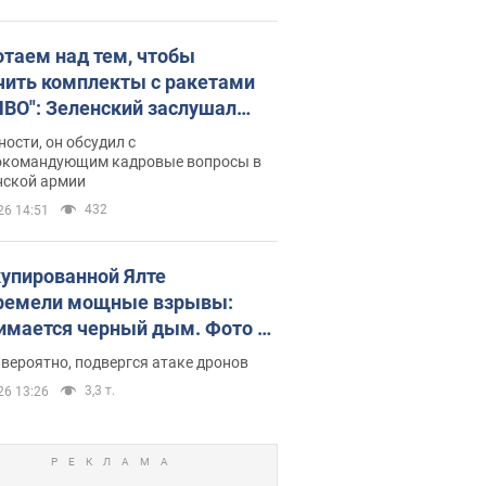
отаем над тем, чтобы
чить комплекты с ракетами
ПВО": Зеленский заслушал
ад Драпатого и объявил о
ности, он обсудил с
х мерах
окомандующим кадровые вопросы в
нской армии
432
26 14:51
купированной Ялте
ремели мощные взрывы:
имается черный дым. Фото и
о
 вероятно, подвергся атаке дронов
3,3 т.
26 13:26