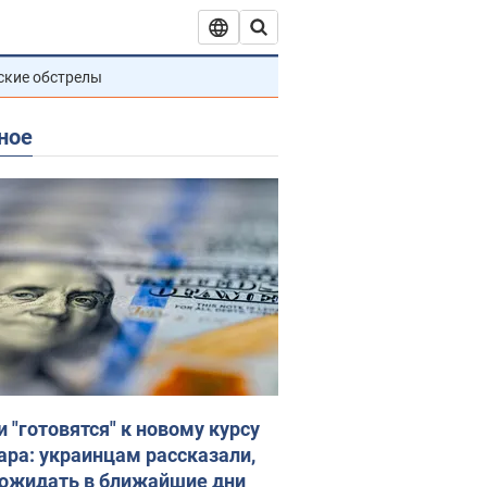
ские обстрелы
ное
и "готовятся" к новому курсу
ара: украинцам рассказали,
 ожидать в ближайшие дни