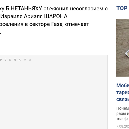
TO
вку Б.НЕТАНЬЯХУ объяснил несогласием с
 Израиля Ариэля ШАРОНА
селения в секторе Газа, отмечает
.
Моби
тари
связ
жало
Почем
разы и
телеф
7.08.20