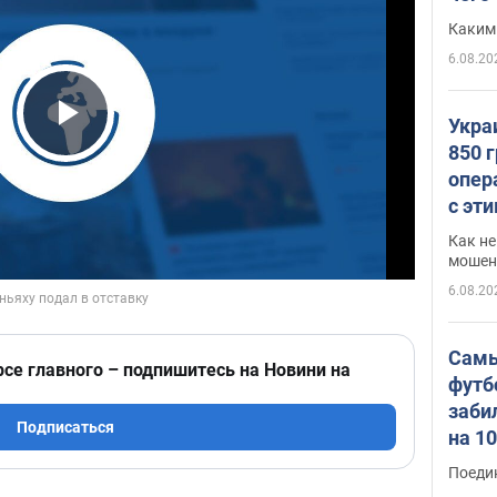
Каким
6.08.20
Укра
Play Video
850 
опер
с эт
Как не
мошен
6.08.20
Самы
рсе главного – подпишитесь на Новини на
футб
заби
Подписаться
на 1
Виде
Поеди