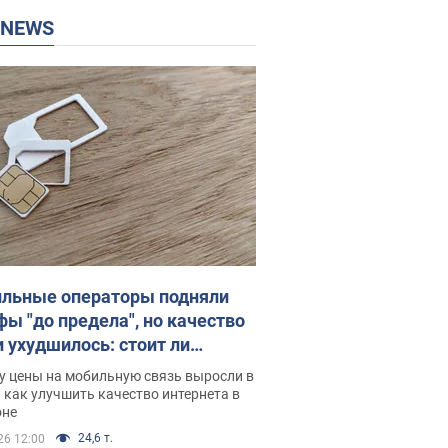
P NEWS
льные операторы подняли
фы "до предела", но качество
и ухудшилось: стоит ли
ваться на цены
у цены на мобильную связь выросли в
 как улучшить качество интернета в
оне
24,6 т.
26 12:00