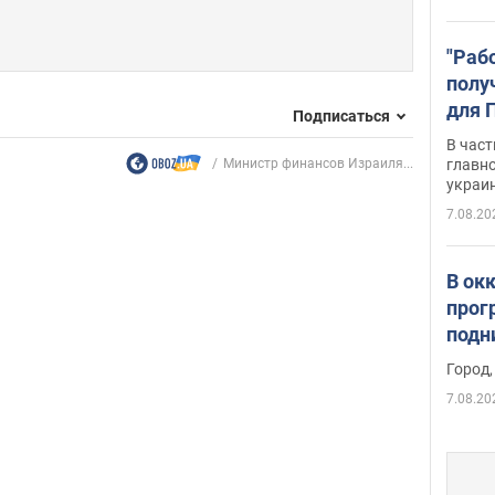
"Раб
полу
для 
Подписаться
докл
В част
новы
Министр финансов Израиля...
главн
украи
7.08.20
В ок
прог
подн
виде
Город,
7.08.20