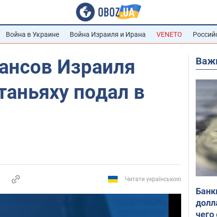
Война в Украине
Война Израиля и Ирана
VENETO
Россий
Важ
ансов Израиля
таньяху подал в
Читати українською
Банк
долл
чего