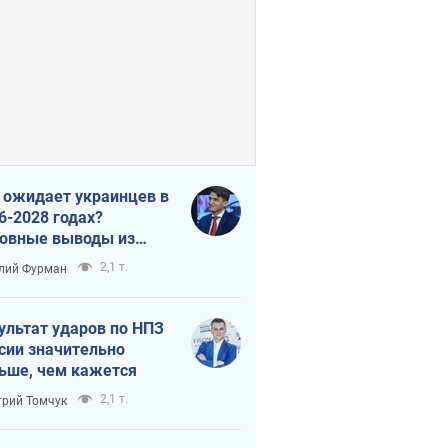
 ожидает украинцев в
6-2028 годах?
овные выводы из
ых прогнозов от НБУ
2,1 т.
лий Фурман
ультат ударов по НПЗ
сии значительно
ьше, чем кажется
2,1 т.
рий Томчук