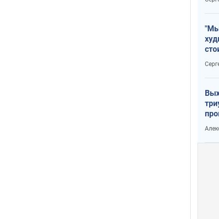
"Мы
худ
сто
отч
Серг
рак
Вых
три
про
хок
Алек