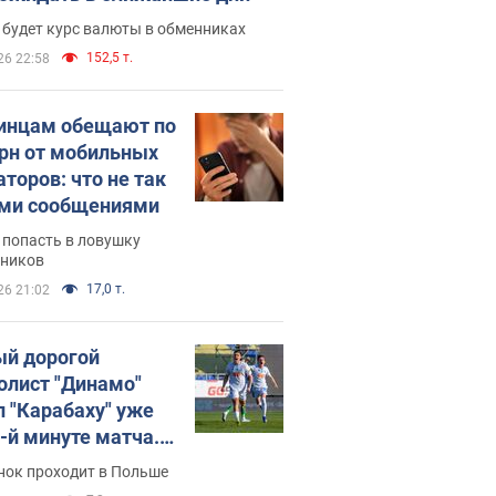
 будет курс валюты в обменниках
152,5 т.
26 22:58
инцам обещают по
грн от мобильных
аторов: что не так
ими сообщениями
 попасть в ловушку
ников
17,0 т.
26 21:02
й дорогой
олист "Динамо"
л "Карабаху" уже
0-й минуте матча.
о
нок проходит в Польше