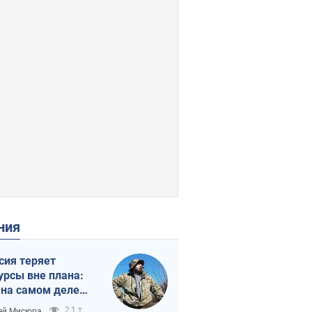
ения
сия теряет
урсы вне плана:
 на самом деле
тует темп войны
2,1 т.
ей Мисюра