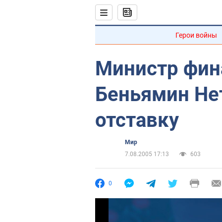
Герои войны
Министр фин
Беньямин Не
отставку
Мир
7.08.2005 17:13
603
0