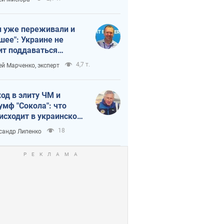
 уже переживали и
шее": Украине не
ит поддаваться
аянию из-за
4,7 т.
ей Марченко, эксперт
етного террора
од в элиту ЧМ и
умф "Сокола": что
исходит в украинском
кее
18
сандр Липенко