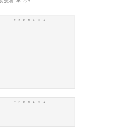
7,2 т.
26 20:48