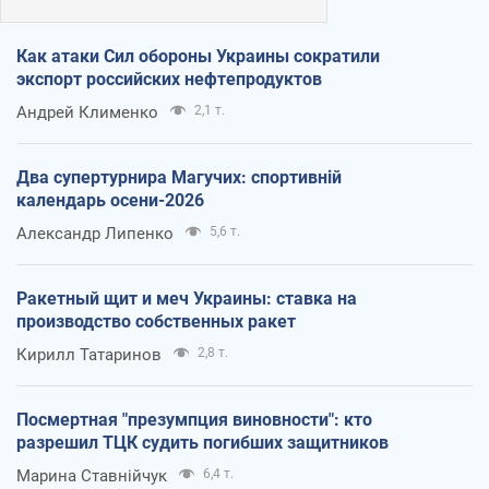
Как атаки Сил обороны Украины сократили
экспорт российских нефтепродуктов
Андрей Клименко
2,1 т.
Два супертурнира Магучих: спортивній
календарь осени-2026
Александр Липенко
5,6 т.
Ракетный щит и меч Украины: ставка на
производство собственных ракет
Кирилл Татаринов
2,8 т.
Посмертная "презумпция виновности": кто
разрешил ТЦК судить погибших защитников
Марина Ставнійчук
6,4 т.