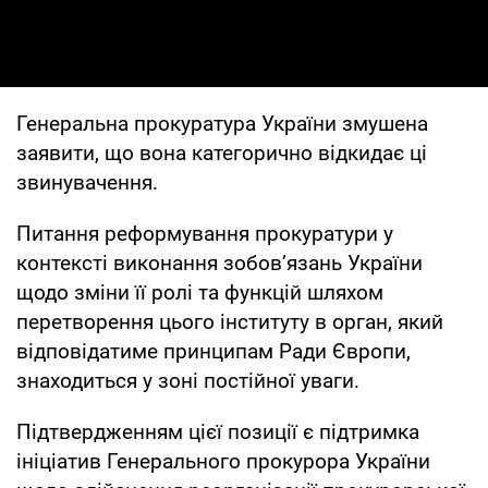
Генеральна прокуратура України змушена
заявити, що вона категорично відкидає ці
звинувачення.
Питання реформування прокуратури у
контексті виконання зобов’язань України
щодо зміни її ролі та функцій шляхом
перетворення цього інституту в орган, який
відповідатиме принципам Ради Європи,
знаходиться у зоні постійної уваги.
Підтвердженням цієї позиції є підтримка
ініціатив Генерального прокурора України