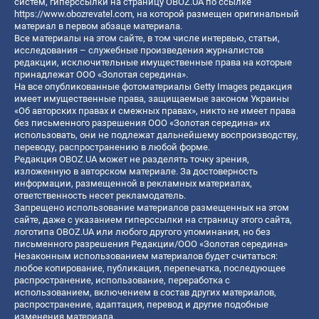
систем, гиперссылки на страницу OBOZ.UA по ссылке
https://www.obozrevatel.com
, на которой размещен оригинальный
материал в первом абзаце материала.
Все материалы на этом сайте, в том числе интервью, статьи,
исследования – служебные произведения журналистов
редакции, исключительные имущественные права на которые
принадлежат ООО «Золотая середина».
На все опубликованные фотоматериалы Getty Images редакция
имеет имущественные права, защищаемые законом Украины
«Об авторских правах и смежных правах», никто не имеет права
без письменного разрешения ООО «Золотая середина» их
использовать, они не подлежат дальнейшему воспроизводству,
переводу, распространению в любой форме.
Редакция OBOZ.UA может не разделять точку зрения,
изложенную в авторском материале. За достоверность
информации, размещенной в рекламных материалах,
ответственность несет рекламодатель.
Запрещено использование материалов размещенных на этом
сайте, даже с указанием гиперссылки на страницу этого сайта,
логотипа OBOZ.UA или любого другого упоминания, но без
письменного разрешения Редакции/ООО «Золотая середина»
Незаконным использованием материалов будет считаться:
любое копирование, публикация, перепечатка, последующее
распространение, использование, переработка с
использованием, включением в состав других материалов,
распространение, адаптация, перевод и другие подобные
изменения материала.