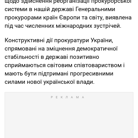
щодо здійснення реорганізації прокурорської
системи в нашій державі Генеральними
прокурорами країн Європи та світу, виявлена
під час численних міжнародних зустрічей.
Конструктивні дії прокуратури України,
спрямовані на зміцнення демократичної
стабільності в державі позитивно
сприймаються світовим співтовариством і
мають бути підтримані прогресивними
силами нової української влади.