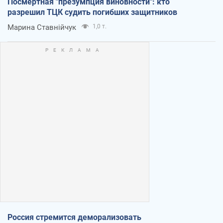
Посмертная "презумпция виновности": кто
разрешил ТЦК судить погибших защитников
Марина Ставнійчук
1,0 т.
Россия стремится деморализовать