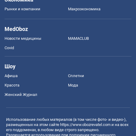
Рынки и компании
Mакроэкономика
MedOboz
Новости медицины
MAMACLUB
Covid
Шоу
Афиша
Сплетни
Красота
Мода
Женский Журнал
Использование любых материалов (в том числе фото- и видео-),
размещенных на этом сайте
https://www.obozrevatel.com
и на всех
его поддоменах, в любом виде строго запрещено.
Разрешается использование при получении письменного