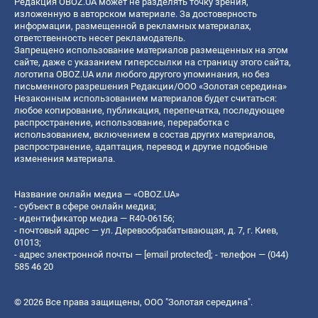
Редакция OBOZ.UA может не разделять точку зрения,
изложенную в авторском материале. За достоверность
информации, размещенной в рекламных материалах,
ответственность несет рекламодатель.
Запрещено использование материалов размещенных на этом
сайте, даже с указанием гиперссылки на страницу этого сайта,
логотипа OBOZ.UA или любого другого упоминания, но без
письменного разрешения Редакции/ООО «Золотая середина»
Незаконным использованием материалов будет считаться:
любое копирование, публикация, перепечатка, последующее
распространение, использование, переработка с
использованием, включением в состав других материалов,
распространение, адаптация, перевод и другие подобные
изменения материала.
Название онлайн медиа — «OBOZ.UA»
- субъект в сфере онлайн медиа;
- идентификатор медиа — R40-06156;
- почтовый адрес — ул. Деревообрабатывающая, д. 7, г. Киев,
01013;
- адрес электронной почты —
[email protected]
; - телефон — (044)
585 46 20
© 2026 Все права защищены, ООО "Золотая середина".