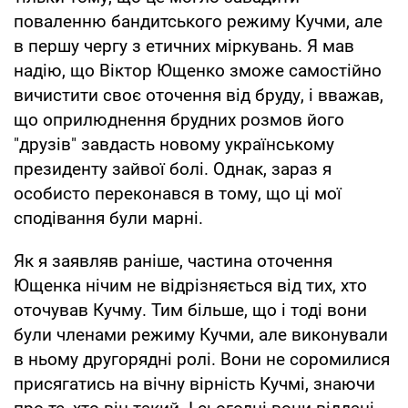
поваленню бандитського режиму Кучми, але
в першу чергу з етичних міркувань. Я мав
надію, що Віктор Ющенко зможе самостійно
вичистити своє оточення від бруду, і вважав,
що оприлюднення брудних розмов його
"друзів" завдасть новому українському
президенту зайвої болі. Однак, зараз я
особисто переконався в тому, що ці мої
сподівання були марні.
Як я заявляв раніше, частина оточення
Ющенка нічим не відрізняється від тих, хто
оточував Кучму. Тим більше, що і тоді вони
були членами режиму Кучми, але виконували
в ньому другорядні ролі. Вони не соромилися
присягатись на вічну вірність Кучмі, знаючи