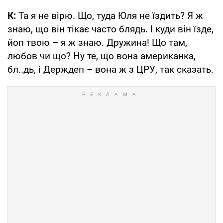
К:
Та я не вірю. Що, туда Юля не їздить? Я ж
знаю, що він тікає часто блядь. І куди він їзде,
йоп твою – я ж знаю. Дружина! Що там,
любов чи що? Ну те, що вона американка,
бл..дь, і Держдеп – вона ж з ЦРУ, так сказать.