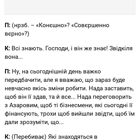
П:
(нрзб. – «Конєшно»? «Совєршенно
вєрно»?)
К:
Всі знають. Господи, і він же знає! Звідкіля
вона...
П:
Ну, на сьогоднішній день важко
передбачити, але я вважаю, що зараз буде
невчасно якісь зміни робити. Нада заставить,
щоб він її здав, та й все... Нада переговорить
з Азаровим, щоб ті бізнесмени, які сьогодні її
фінансують, трохи щоб вийшли звідти, щоб їм
дали зрозуміти, що...
К:
(Перебиває) Які знаходяться в