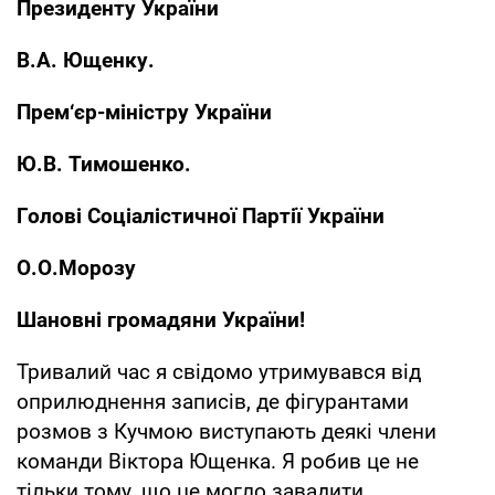
Президенту України
В.А. Ющенку.
Прем‘єр-міністру України
Ю.В. Тимошенко.
Голові Соціалістичної Партії України
О.О.Морозу
Шановні громадяни України
!
Тривалий час я свідомо утримувався від
оприлюднення записів, де фігурантами
розмов з Кучмою виступають деякі члени
команди Віктора Ющенка. Я робив це не
тільки тому, що це могло завадити