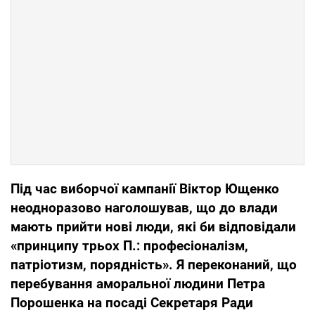
П
ід час виборчої кампанії Ві
ктор Ющенко
неодноразово наголошува
в
, що до влади
мають прийти нові люди, які би відповідали
«принципу трьох П.: професіоналізм,
патріотизм, порядність». Я переконаний
,
що
перебування
аморальної людини Петра
Порошенка
на посаді Секретаря Ради