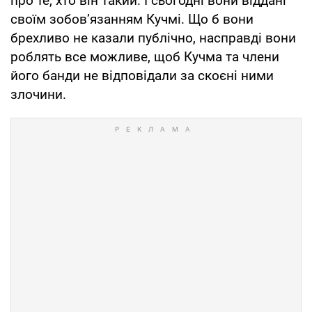
про те, хто він такий. І сьогодні вони віддані
своїм зобов’язанням Кучмі. Що б вони
брехливо не казали публічно, насправді вони
роблять все можливе, щоб Кучма та члени
його банди не відповідали за скоєні ними
злочини.