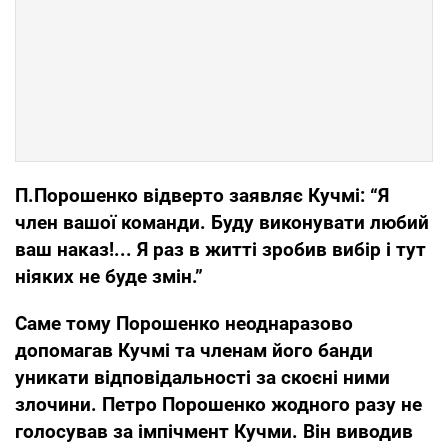
П
.
Порошенко відверто заявляє Кучмі: “Я
член вашої команди. Буду виконувати любий
ваш наказ!... Я раз в житті зробив вибір і тут
ніяких не буде змін.”
Саме тому
Порошенко неоднаразово
допомагав Кучмі
та членам його банди
уникати відпов
ідальності
за скоєні ними
злочини.
Петро Порошенко
жодного разу не
голосував за імпічмент Кучми
.
Він виводив