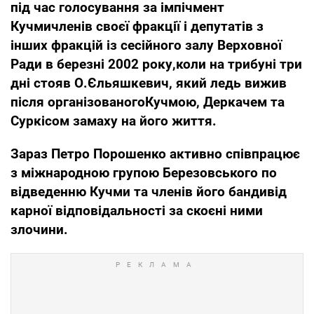
під час голосування за імпічмент
Кучми
членів
своєї фракції і депутатів з
інших
фра
кцій
із сес
ійного залу Верховної
Ради
в березні
2002 ро
ку,
коли на трибуні три
дн
і
стояв О.Єльяшкевич, як
ий ледь вижив
після організованого
Кучмою, Деркачем та
Суркісом замаху на його життя.
Зараз
Петро Порошенко
активно співпрацює
з міжнародною групою Березовського по
відведенню Кучми та
членів його банди
від
карної відповідальності за скоєні ними
злочини.