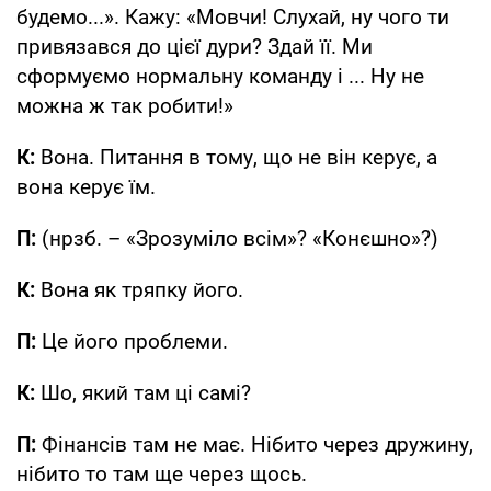
будемо...». Кажу: «Мовчи! Слухай, ну чого ти
привязався до цієї дури? Здай її. Ми
сформуємо нормальну команду і ... Ну не
можна ж так робити!»
К:
Вона. Питання в тому, що не він керує, а
вона керує їм.
П:
(нрзб. – «Зрозуміло всім»? «Конєшно»?)
К:
Вона як тряпку його.
П:
Це його проблеми.
К:
Шо, який там ці самі?
П:
Фінансів там не має. Нібито через дружину,
нібито то там ще через щось.