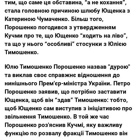
тим, що саме ця обставина, “а не кохання”,
стала головною причиною шлюбу Ющенка з
Катериною Чумаченко. Більш того,
Порошенко погодився з утвердженням
Кучми про те, що Ющенко “ходить на ліво”,
та що у нього “особливі” стосунки з Юлією
Тимошенко.
Юлю Тимошенко Порошенко назвав "дурою"
та виклав своє справжнє відношення до
нинішнього Прем’єр-міністра України. Петро
Порошенко заявив, що потрібно заставити
Ющенка, щоб він “здав” Тимошенко: тобто,
щоб Ющенко сам виступив з ініціативою про
звільнення Тимошенко. В той же час
Порошенко роз'яснив Кучмі, яку важливу
функцію по розвалу фракції Тимошенко він