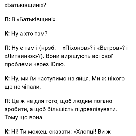
«Батьківщині»?
П:
В «Батьківщині».
К:
Ну а хто там?
П:
Ну є там і (нрзб. – «Піхонов»? і «Вєтров»? і
«Литвинюк»?). Вони вирішують всі свої
проблеми через Юлю.
К:
Ну, ми їм наступимо на яйця. Ми ж нікого
ще не чіпали.
П:
Це ж не для того, щоб людям погано
зробити, а щоб більшість підреалізувати.
Тому що вона…
К:
Ні! Ти можеш сказати: «Хлопці! Ви ж