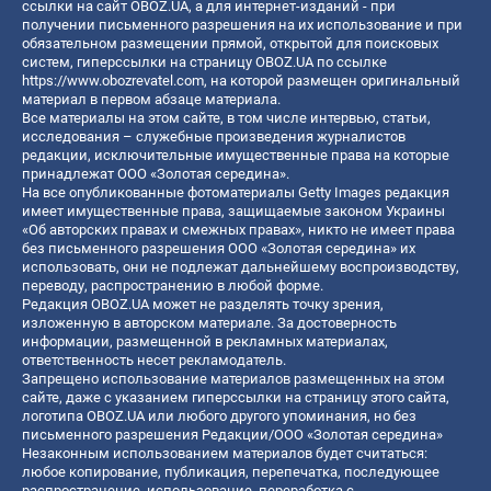
ссылки на сайт OBOZ.UA, а для интернет-изданий - при
получении письменного разрешения на их использование и при
обязательном размещении прямой, открытой для поисковых
систем, гиперссылки на страницу OBOZ.UA по ссылке
https://www.obozrevatel.com
, на которой размещен оригинальный
материал в первом абзаце материала.
Все материалы на этом сайте, в том числе интервью, статьи,
исследования – служебные произведения журналистов
редакции, исключительные имущественные права на которые
принадлежат ООО «Золотая середина».
На все опубликованные фотоматериалы Getty Images редакция
имеет имущественные права, защищаемые законом Украины
«Об авторских правах и смежных правах», никто не имеет права
без письменного разрешения ООО «Золотая середина» их
использовать, они не подлежат дальнейшему воспроизводству,
переводу, распространению в любой форме.
Редакция OBOZ.UA может не разделять точку зрения,
изложенную в авторском материале. За достоверность
информации, размещенной в рекламных материалах,
ответственность несет рекламодатель.
Запрещено использование материалов размещенных на этом
сайте, даже с указанием гиперссылки на страницу этого сайта,
логотипа OBOZ.UA или любого другого упоминания, но без
письменного разрешения Редакции/ООО «Золотая середина»
Незаконным использованием материалов будет считаться:
любое копирование, публикация, перепечатка, последующее
распространение, использование, переработка с