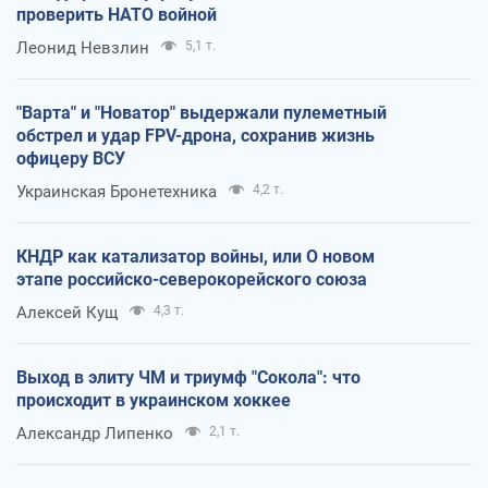
проверить НАТО войной
Леонид Невзлин
5,1 т.
"Варта" и "Новатор" выдержали пулеметный
обстрел и удар FPV-дрона, сохранив жизнь
офицеру ВСУ
Украинская Бронетехника
4,2 т.
КНДР как катализатор войны, или О новом
этапе российско-северокорейского союза
Алексей Кущ
4,3 т.
Выход в элиту ЧМ и триумф "Сокола": что
происходит в украинском хоккее
Александр Липенко
2,1 т.