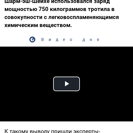
Шарм-эш-Шейхе использовался заряд
мощностью 750 килограммов тротила в
совокупности с легковоспламеняющимся
химическим веществом.
Видео дня
Play Video
К такому выводу пришли эксперты-