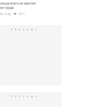
нсии
ольше всего не хватает
ке труда
3,0 т.
26 15:38