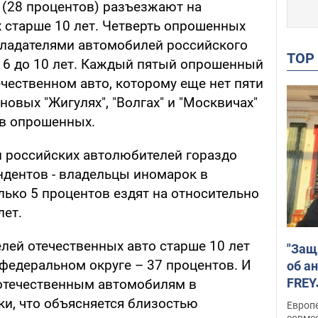
 (28 процентов) разъезжают на
 старше 10 лет. Четверть опрошенных
бладателями автомобилей российского
TO
о 6 до 10 лет. Каждый пятый опрошенный
течественном авто, которому еще нет пяти
 новых "Жигулях", "Волгах" и "Москвичах"
ов опрошенных.
 российских автолюбителей гораздо
ндентов - владельцы иномарок в
олько 5 процентов ездят на относительно
лет.
лей отечественных авто старше 10 лет
"Защ
едеральном округе – 37 процентов. И
об а
FREY
 отечественным автомобилям в
подд
и, что объясняется близостью
Европ
совме