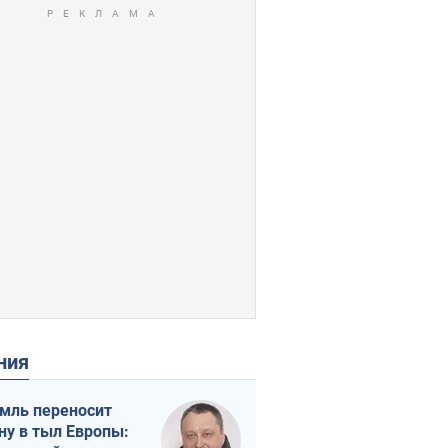
ения
мль переносит
ну в тыл Европы: