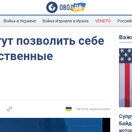
Война в Украине
Война Израиля и Ирана
VENETO
Россий
Важ
ут позволить себе
ественные
Читати українською
Супр
Байд
кото