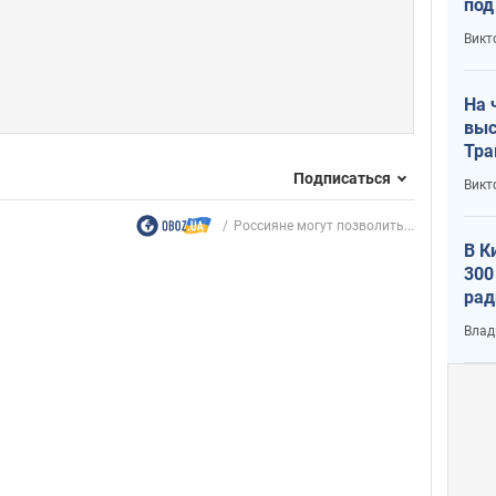
под
кри
Викт
лог
На 
выс
Тра
Подписаться
Викт
Россияне могут позволить...
В К
300
рад
воп
Влад