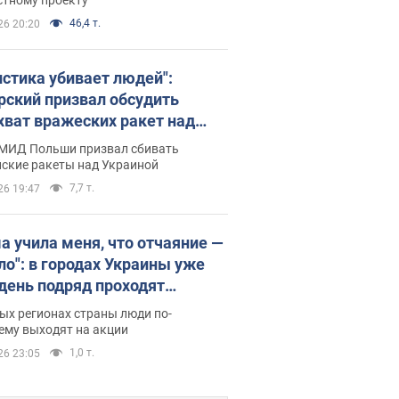
46,4 т.
26 20:20
истика убивает людей":
рский призвал обсудить
хват вражеских ракет над
иной
 МИД Польши призвал сбивать
йские ракеты над Украиной
7,7 т.
26 19:47
а учила меня, что отчаяние —
зло": в городах Украины уже
 день подряд проходят
овые митинги за
ых регионах страны люди по-
ращение Федорова. Фото и
ему выходят на акции
о
1,0 т.
26 23:05