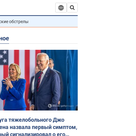
ские обстрелы
ное
уга тяжелобольного Джо
ена назвала первый симптом,
рый сигнализировал о его