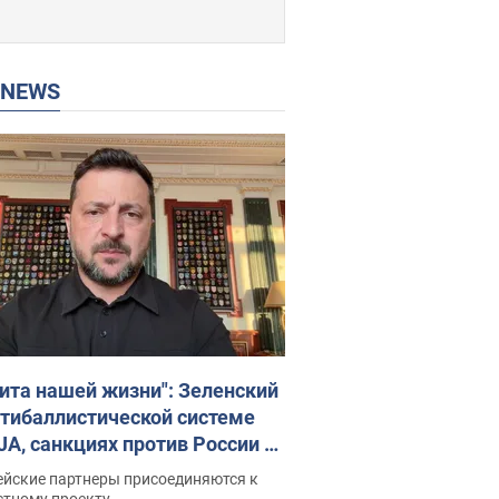
P NEWS
ита нашей жизни": Зеленский
нтибаллистической системе
JA, санкциях против России и
ержке аграриев. Видео
ейские партнеры присоединяются к
стному проекту