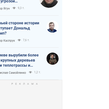
 угрозой
тическая
9,3 т.
ор Ягун
истика
чьей стороне истории
тупает Дональд
мп?
7,6 т.
ор Каспрук
иеве вырубили более
 крупных деревьев
и теплотрассы и
реки Генплану
1,2 т.
ислав Самойленко