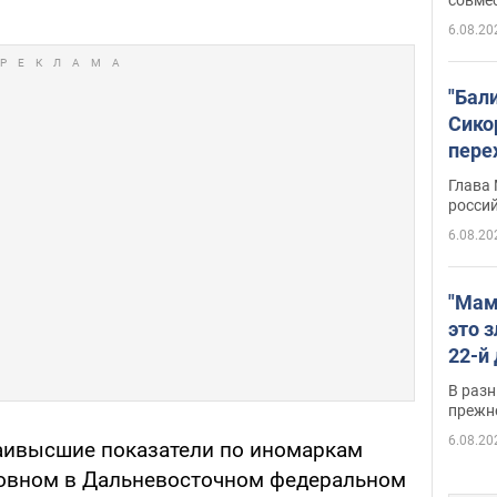
6.08.20
"Бал
Сико
пере
Укра
Глава
росси
6.08.20
"Мам
это 
22-й
масс
В разн
возв
прежн
виде
6.08.20
 наивысшие показатели по иномаркам
овном в Дальневосточном федеральном