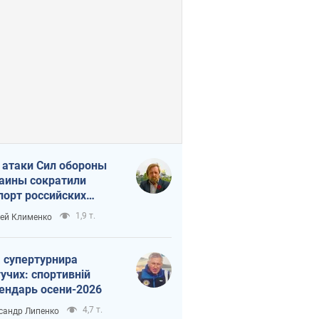
 атаки Сил обороны
аины сократили
порт российских
тепродуктов
1,9 т.
ей Клименко
 супертурнира
учих: спортивній
ендарь осени-2026
4,7 т.
сандр Липенко