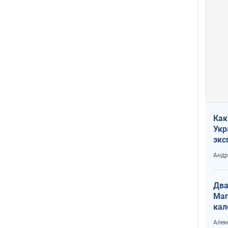
Как
Укр
экс
неф
Андр
Два
Маг
кал
Алек