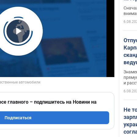
"агр
Сначал
внима
6.08.20
Play Video
Отпу
Карп
скан
вед
несп
Знаме
захе
пряму
и расс
6.08.20
рсе главного – подпишитесь на Новини на
Не т
зарп
Подписаться
укра
согл