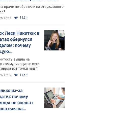
ессивном" раке
а врачи не обратили на это должного
ния
14,6 т.
26 12:46
ск Леси Никитюк в
атах обернулся
далом: почему
ущую
раведливо
нитость вышла на
йтили
ю коммуникацию в сети
тавила все точки над "i"
11,5 т.
26 17:32
олько из-за
латы: почему
инцы не спешат
ашаться на