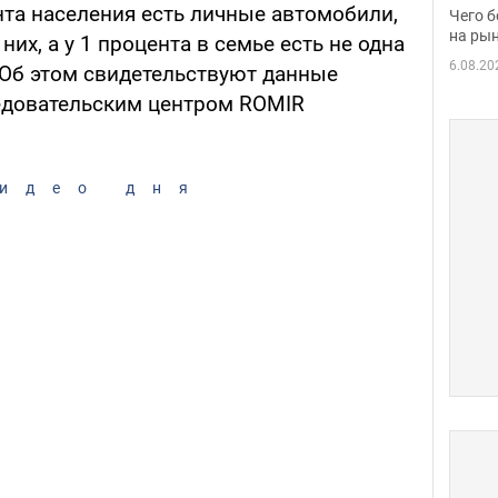
вака
нта населения есть личные автомобили,
Чего б
на рын
них, а у 1 процента в семье есть не одна
6.08.20
 Об этом свидетельствуют данные
едовательским центром ROMIR
идео дня