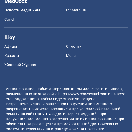
MedOboz
Новости медицины
MAMACLUB
Covid
Шоу
Афиша
Сплетни
Красота
Мода
Женский Журнал
Использование любых материалов (в том числе фото- и видео-),
размещенных на этом сайте
https://www.obozrevatel.com
и на всех
его поддоменах, в любом виде строго запрещено.
Разрешается использование при получении письменного
разрешения на их использование и при условии обязательной
ссылки на сайт OBOZ.UA, а для интернет-изданий - при
получении письменного разрешения на их использование и при
обязательном размещении прямой, открытой для поисковых
систем, гиперссылки на страницу OBOZ.UA по ссылке