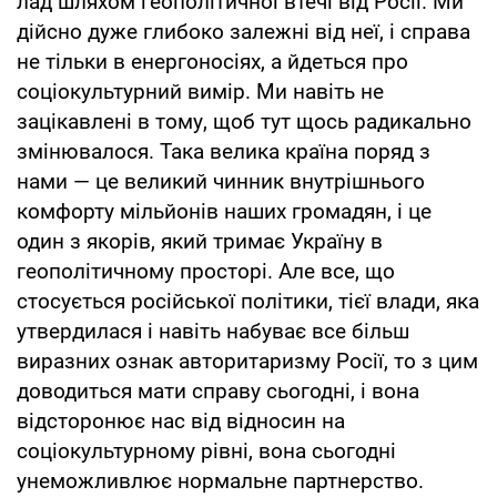
лад шляхом геополітичної втечі від Росії. Ми
дійсно дуже глибоко залежні від неї, і справа
не тільки в енергоносіях, а йдеться про
соціокультурний вимір. Ми навіть не
зацікавлені в тому, щоб тут щось радикально
змінювалося. Така велика країна поряд з
нами — це великий чинник внутрішнього
комфорту мільйонів наших громадян, і це
один з якорів, який тримає Україну в
геополітичному просторі. Але все, що
стосується російської політики, тієї влади, яка
утвердилася і навіть набуває все більш
виразних ознак авторитаризму Росії, то з цим
доводиться мати справу сьогодні, і вона
відсторонює нас від відносин на
соціокультурному рівні, вона сьогодні
унеможливлює нормальне партнерство.