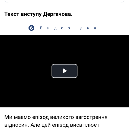
Текст виступу Дергачова.
Видео дня
Play Video
Ми маємо епізод великого загострення
відносин. Але цей епізод висвітлює і