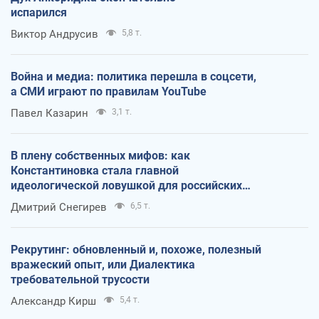
испарился
Виктор Андрусив
5,8 т.
Война и медиа: политика перешла в соцсети,
а СМИ играют по правилам YouTube
Павел Казарин
3,1 т.
В плену собственных мифов: как
Константиновка стала главной
идеологической ловушкой для российских
оккупантов
Дмитрий Снегирев
6,5 т.
Рекрутинг: обновленный и, похоже, полезный
вражеский опыт, или Диалектика
требовательной трусости
Александр Кирш
5,4 т.