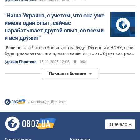
меркантильною благодійністю Віктора
Януковича, багато що говорять про шляхи
адаптації еліти кучмівської доби.
"Наша Украина, с учетом, что она уже
имела один опыт, сейчас
нарабатывает другой опыт, со всеми
и вся дружит"
"Если основой этого большинства будут Регионы и НСНУ, если
будет развиваться эта идея соглашения, то это будет как раз
консервация и возможен частичный откат назад."
585
(Архив) Политика
15.11.2005 12:05
Показать больше
Александр Дергачев
В начало