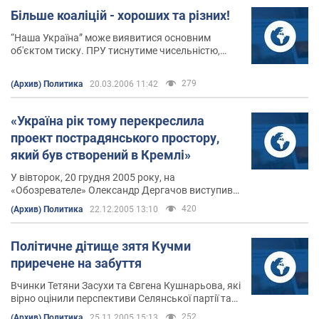
Більше коаліцій - хороших та різних!
“Наша Україна” може виявитися основним
об'єктом тиску. ПРУ тиснутиме чисельністю,
БЮТ, - нагадуванням зобов'язань перед
Майданом.
279
(Архив) Политика
20.03.2006 11:42
«Україна рік тому перекреслила
проект пострадянського простору,
який був створений в Кремлі»
У вівторок, 20 грудня 2005 року, на
«Обозревателе» Олександр Дергачов виступив
на круглому столі експертів-міжнародників та
420
(Архив) Политика
22.12.2005 13:10
політологів на тему: «Економічна та
інформаційна агресія Росії проти України:
причини, наслідки та механізми протидії».
Політичне дітище зятя Кучми
приречене на забуття
Вчинки Тетяни Засухи та Євгена Кушнарьова, які
вірно оцінили перспективи Селянської партії та
“Нової демократії” і вирішили скористатися
252
(Архив) Политика
25.11.2005 15:13