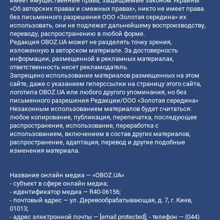
имеет имущественные права, защищаемые законом Украины
«Об авторских правах и смежных правах», никто не имеет права
без письменного разрешения ООО «Золотая середина» их
использовать, они не подлежат дальнейшему воспроизводству,
переводу, распространению в любой форме.
Редакция OBOZ.UA может не разделять точку зрения,
изложенную в авторском материале. За достоверность
информации, размещенной в рекламных материалах,
ответственность несет рекламодатель.
Запрещено использование материалов размещенных на этом
сайте, даже с указанием гиперссылки на страницу этого сайта,
логотипа OBOZ.UA или любого другого упоминания, но без
письменного разрешения Редакции/ООО «Золотая середина»
Незаконным использованием материалов будет считаться:
любое копирование, публикация, перепечатка, последующее
распространение, использование, переработка с
использованием, включением в состав других материалов,
распространение, адаптация, перевод и другие подобные
изменения материала.
Название онлайн медиа — «OBOZ.UA»
- субъект в сфере онлайн медиа;
- идентификатор медиа — R40-06156;
- почтовый адрес — ул. Деревообрабатывающая, д. 7, г. Киев,
01013;
- адрес электронной почты —
[email protected]
; - телефон — (044)