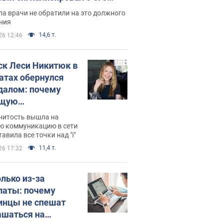
ессивном" раке
а врачи не обратили на это должного
ния
14,6 т.
26 12:46
ск Леси Никитюк в
атах обернулся
далом: почему
ущую
раведливо
нитость вышла на
йтили
ю коммуникацию в сети
тавила все точки над "i"
11,4 т.
26 17:32
олько из-за
латы: почему
инцы не спешат
ашаться на