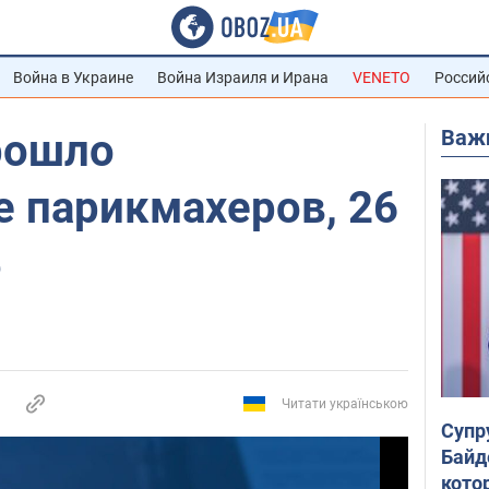
Война в Украине
Война Израиля и Ирана
VENETO
Россий
Важ
рошло
е парикмахеров, 26
5
Читати українською
Супр
Байд
кото