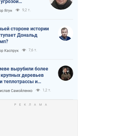
 угрозой
тическая
9,2 т.
ор Ягун
истика
чьей стороне истории
тупает Дональд
мп?
7,6 т.
ор Каспрук
иеве вырубили более
 крупных деревьев
и теплотрассы и
реки Генплану
1,2 т.
ислав Самойленко