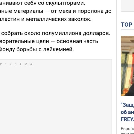
внивают себя со скульпторами,
ные материалы — от меха и поролона до
ластин и металлических заколок.
TO
 собрать около полумиллиона долларов.
творительные цели — основная часть
Фонду борьбы с лейкемией.
"Защ
об а
FREY
подд
Европ
совме