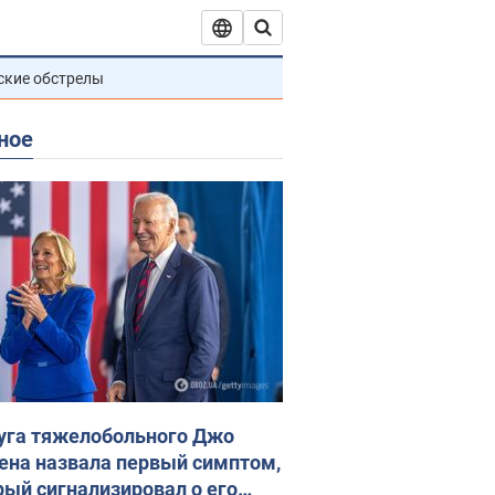
ские обстрелы
ное
уга тяжелобольного Джо
ена назвала первый симптом,
рый сигнализировал о его