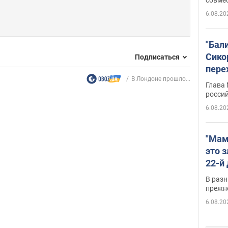
6.08.20
"Бал
Сико
Подписаться
пере
В Лондоне прошло...
Укра
Глава
росси
6.08.20
"Мам
это 
22-й
масс
В разн
возв
прежн
виде
6.08.20