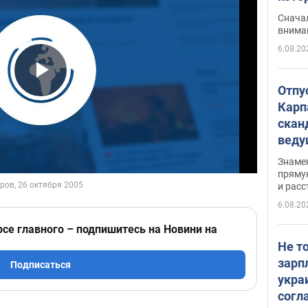
"агр
Сначал
внима
6.08.20
Play Video
Отпу
Карп
скан
вед
несп
Знаме
захе
пряму
и расс
6.08.20
рсе главного – подпишитесь на Новини на
Не т
зарп
Подписаться
укра
согл