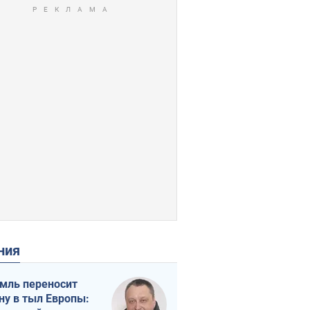
ения
мль переносит
ну в тыл Европы: