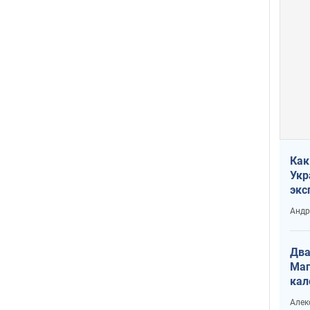
Как
Укр
экс
неф
Андр
Два
Маг
кал
Алек