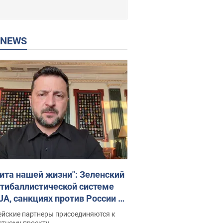
P NEWS
ита нашей жизни": Зеленский
нтибаллистической системе
JA, санкциях против России и
ержке аграриев. Видео
ейские партнеры присоединяются к
стному проекту