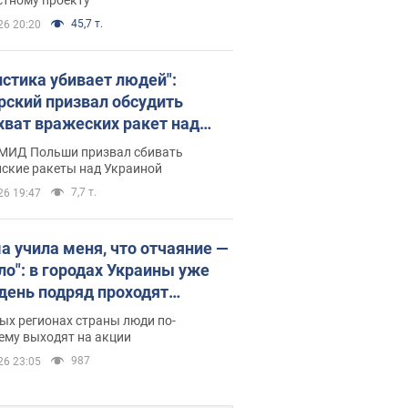
45,7 т.
26 20:20
истика убивает людей":
рский призвал обсудить
хват вражеских ракет над
иной
 МИД Польши призвал сбивать
йские ракеты над Украиной
7,7 т.
26 19:47
а учила меня, что отчаяние —
зло": в городах Украины уже
 день подряд проходят
овые митинги за
ых регионах страны люди по-
ращение Федорова. Фото и
ему выходят на акции
о
987
26 23:05