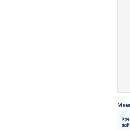
Мн
Кре
вой