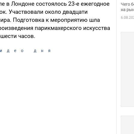
вака
ле в Лондоне состоялось 23-е ежегодное
Чего б
на рын
ок. Участвовали около двадцати
6.08.20
мира. Подготовка к мероприятию шла
роизведения парикмахерского искусства
-шести часов.
идео дня