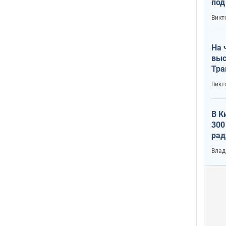
под
кри
Викт
лог
На 
выс
Тра
Викт
В К
300
рад
воп
Влад