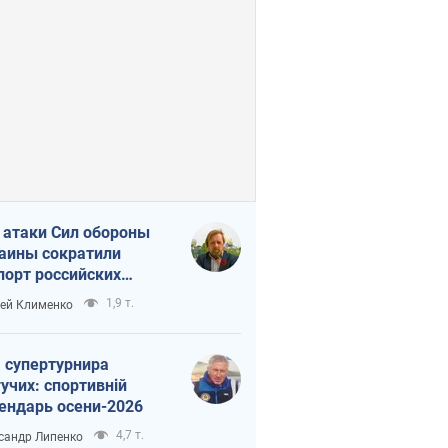
 атаки Сил обороны
аины сократили
порт российских
тепродуктов
1,9 т.
ей Клименко
 супертурнира
учих: спортивній
ендарь осени-2026
4,7 т.
сандр Липенко