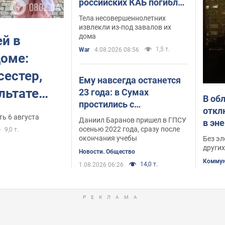
российских КАБ погибли
мы: криминал, взрывы, пожары, ДТП, дороги - обо всем этом вы мож
двое детей и пожилая
Тела несовершеннолетних
женщина. Фото и видео
извлекли из-под завалов их
дома
й в
1,5 т.
War
4.08.2026 08:56
оме:
сестер,
Ему навсегда останется
льтате
23 года: в Сумах
В об
простились с
в дом в
откл
пограничником,
ть 6 августа
Даниил Баранов пришел в ГПСУ
в эн
отдавшим жизнь за
осенью 2022 года, сразу после
9,0 т.
июл
окончания учебы
Без эл
Украину. Фото
других
Новости. Общество
Коммун
14,0 т.
1.08.2026 06:26