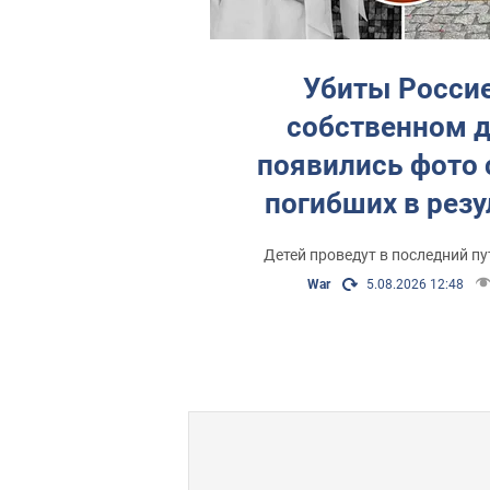
Новости из Сум на самые важные те
Убиты Россие
собственном д
появились фото 
погибших в резу
попадания КАБа 
Детей проведут в последний пу
Сумах
War
5.08.2026 12:48