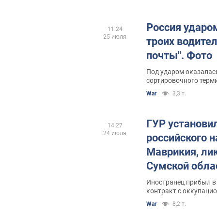
Россия ударо
11:24
25 июля
троих водител
почты". Фото
Под ударом оказалас
War
3,3 т.
ГУР установи
14:27
24 июля
российского 
Маврикия, ли
Сумской обла
Иностранец прибыл в 
контракт с оккупаци
War
8,2 т.