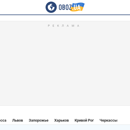
сса
Львов
Запорожье
Харьков
Кривой Рог
Черкассы