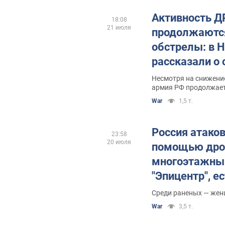
Активность ДР
18:08
21 июля
продолжаютс
обстрелы: в 
рассказали о 
Сумской обла
Несмотря на снижени
армия РФ продолжает
области
War
1,5 т.
Россия атако
23:58
20 июля
помощью дрон
многоэтажны
"Эпицентр", е
пострадавшие
Среди раненых — жен
War
3,5 т.