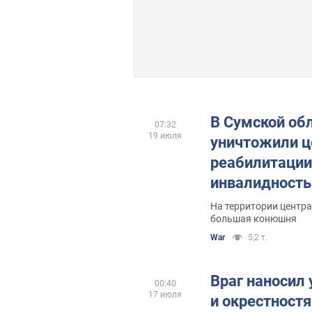
В Сумской об
07:32
19 июля
уничтожили ц
реабилитации
инвалидность
На территории центра
большая конюшня
War
5,2 т.
Враг наносил
00:40
17 июля
и окрестност