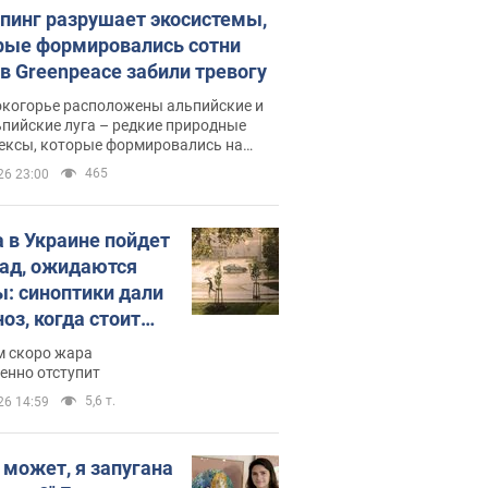
пинг разрушает экосистемы,
рые формировались сотни
 в Greenpeace забили тревогу
окогорье расположены альпийские и
пийские луга – редкие природные
ексы, которые формировались на
ении сотен лет
465
26 23:00
 в Украине пойдет
пад, ожидаются
ы: синоптики дали
оз, когда стоит
ать изменения
м скоро жара
ды
енно отступит
5,6 т.
26 14:59
, может, я запугана