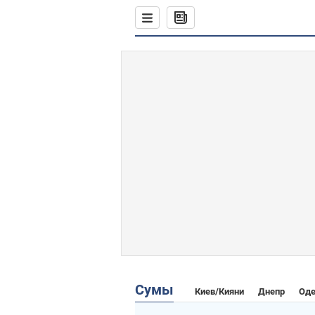
Сумы
Киев/Кияни
Днепр
Оде