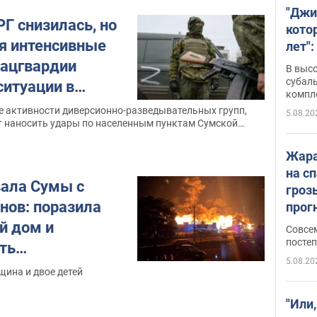
"Джи
Г снизилась, но
кото
я интенсивные
лет":
Нацгвардии
В выс
субаль
ситуации в
компл
сти
протяж
е активности диверсионно-разведывательных групп,
5.08.20
 наносить удары по населенным пунктам Сумской
Жара
на с
вала Сумы с
гроз
ов: поразила
прогн
ожид
й дом и
Совсе
пого
постеп
сть
5.08.20
. Фото
щина и двое детей
"Или