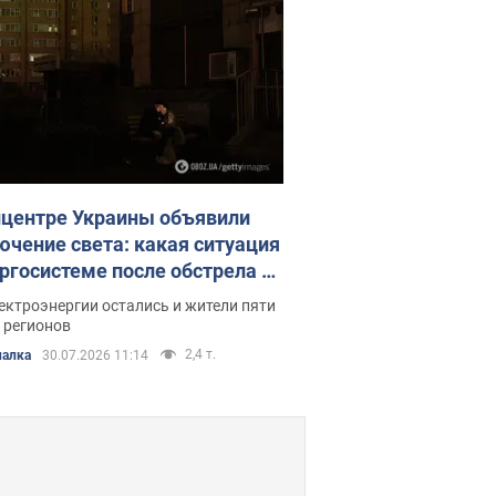
ете прочесть на этой странице.
лцентре Украины объявили
ючение света: какая ситуация
ергосистеме после обстрела 30
я
ектроэнергии остались и жители пяти
 регионов
2,4 т.
алка
30.07.2026 11:14