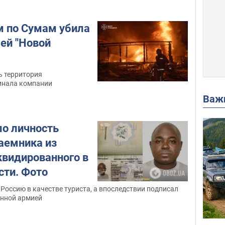
м по Сумам убила
ей "Новой
ь территория
сортировочного терминала компании
Важ
ло личность
наемника из
квидированного в
сти. Фото
Россию в качестве туриста, а впоследствии подписал
онной армией