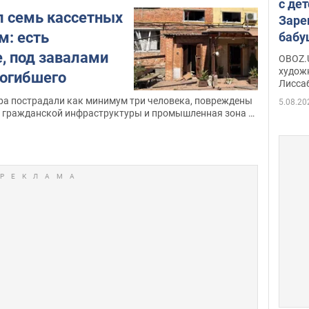
с дет
л семь кассетных
Заре
м: есть
бабу
Аллы
, под завалами
OBOZ.U
сына
худож
огибшего
Лисса
Порт
ара пострадали как минимум три человека, повреждены
деть
5.08.20
 гражданской инфраструктуры и промышленная зона в
 города