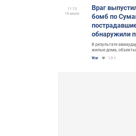
Враг выпусти
11:13
19 июля
бомб по Сума
пострадавшие
обнаружили п
В результате авиауд
жилые дома, объекты
Ковпаковском районе
War
1,9 т.