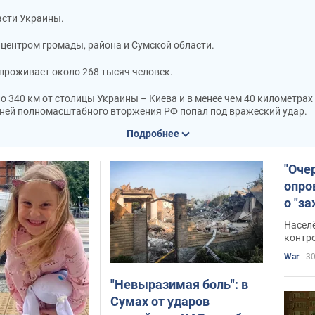
асти Украины.
ентром громады, района и Сумской области.
, проживает около 268 тысяч человек.
о 340 км от столицы Украины – Киева и в менее чем 40 километрах
х дней полномасштабного вторжения РФ попал под вражеский удар.
Подробнее
и бои с применением врагом тяжелой техники – танков и прочего. 
а и продолжал наносить удары по нему. Только в первых числах а
"Оче
опро
а неоднократно называла Сумы своей целью и, в частности,
угрож
о "з
обла
Насел
контр
й области, важные события и происшествия в Сумах собраны на эт
War
30
в Сумах.
"Невыразимая боль": в
Сумах от ударов