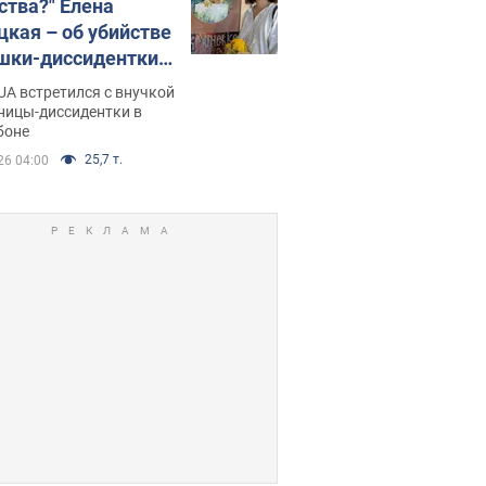
ства?" Елена
цкая – об убийстве
шки-диссидентки
 Горской, критике
A встретился с внучкой
 Стуса и бегстве в
ницы-диссидентки в
боне
угалию с пятью
ми
25,7 т.
26 04:00