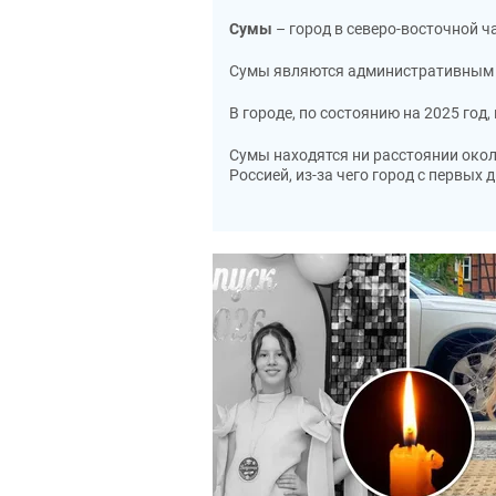
Сумы
– город в северо-восточной ч
Сумы являются административным ц
В городе, по состоянию на 2025 год
Сумы находятся ни расстоянии окол
Россией, из-за чего город с первы
В первые дни вторжения в городе шл
городу в течение следующего месяц
отступать, понеся потери.
Впоследствии российская пропаганд
зону"
.
Новости в Сумах и области
Самые свежие новости Сум и Сумско
просмотреть фото и видео новостей 
Сумы - новости дня