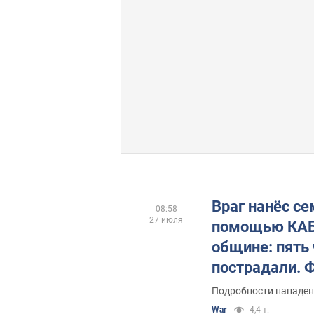
Враг нанёс се
08:58
27 июля
помощью КАБ
общине: пять
пострадали. Ф
Подробности нападен
War
4,4 т.