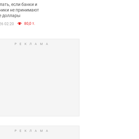
имают ли
лать, если банки и
нники и банки
ники не принимают
е доллары
е купюры
80,0 т.
26 02:20