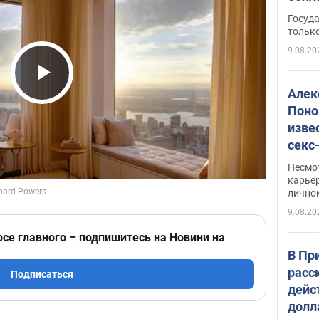
этом
Госуд
только
9.08.20
Play Video
Алек
Поно
изве
секс
как 
Несмо
карьер
лично
9.08.20
рсе главного – подпишитесь на Новини на
В Пр
расс
Подписаться
дейс
долл