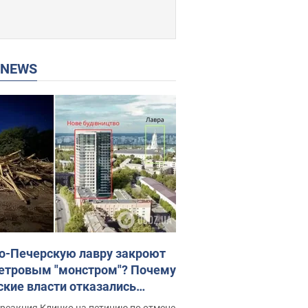
P NEWS
о-Печерскую лавру закроют
етровым "монстром"? Почему
ские власти отказались
новить строительство
реакция Кличко на петицию по отмене