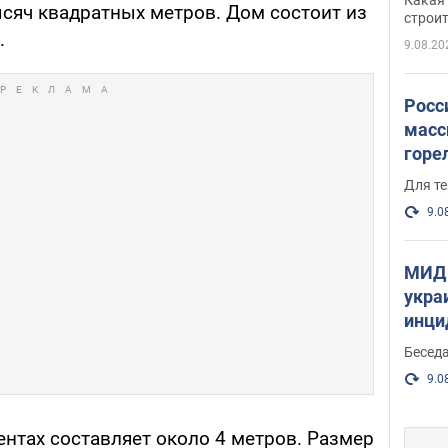
ысяч квадратных метров. Дом состоит из
небо
строи
.
веру
9.08.20
Росс
масс
горе
есть
Для те
9.0
МИД 
укра
инци
прои
Беседа
9.0
нтах составляет около 4 метров. Размер