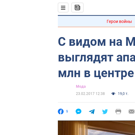
Герои войны
С видом на М
выглядят ап
млн в центр
Мода
23.02.2017 12:38
19,0 т.
9