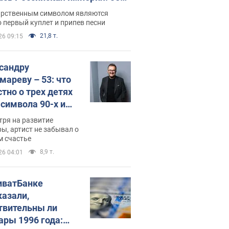
 не рассказывают в школе
арственным символом являются
 первый куплет и припев песни
21,8 т.
26 09:15
сандру
мареву – 53: что
стно о трех детях
-символа 90-х и
они выглядят
тря на развитие
ы, артист не забывал о
м счастье
8,9 т.
26 04:01
иватБанке
казали,
твительны ли
ары 1996 года: