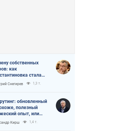
лену собственных
ов: как
стантиновка стала
вной идеологической
1,3 т.
рий Снегирев
ушкой для российских
упантов
рутинг: обновленный
похоже, полезный
жеский опыт, или
лектика
1,4 т.
сандр Кирш
бовательной трусости