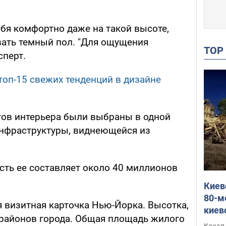
бя комфортно даже на такой высоте,
ать темный пол. "Для ощущения
TO
сперт.
топ-15 свежих тенденций в дизайне
тов интерьера были выбраны в одной
инфраструктуры, виднеющейся из
сть ее составляет около 40 миллионов
Киев
80-м
 визитная карточка Нью-Йорка. Высотка,
киев
и районов города. Общая площадь жилого
оста
Какая 