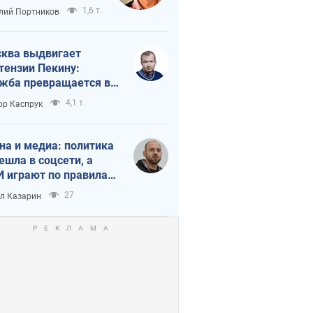
краиной
1,6 т.
лий Портников
ква выдвигает
тензии Пекину:
жба превращается в
исимость России от
4,1 т.
ор Каспрук
ая
на и медиа: политика
ешла в соцсети, а
 играют по правилам
Tube
27
л Казарин