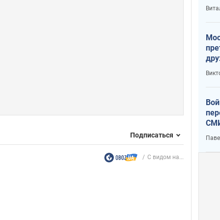
с У
Вита
Мос
пре
дру
зав
Викт
Кит
Вой
пер
СМИ
You
Подписаться
Паве
С видом на...