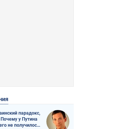
ения
аинский парадокс,
 Почему у Путина
его не получилось