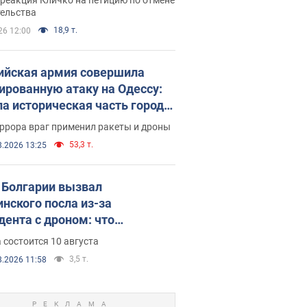
скреба "московского
тельства
ющего"
18,9 т.
26 12:00
ийская армия совершила
ированную атаку на Одессу:
ла историческая часть города,
 пострадавшие. Фото и видео
ррора враг применил ракеты и дроны
53,3 т.
8.2026 13:25
Болгарии вызвал
инского посла из-за
дента с дроном: что
зошло
 состоится 10 августа
3,5 т.
8.2026 11:58