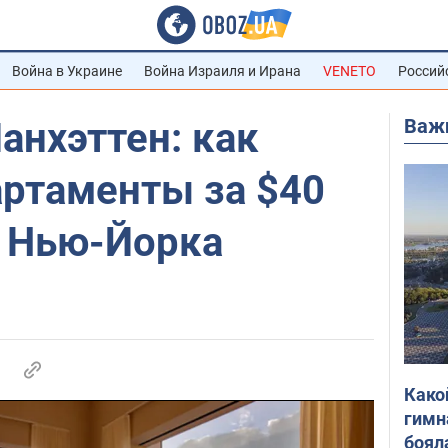
Война в Украине
Война Израиля и Ирана
VENETO
Россий
Важ
анхэттен: как
артаменты за $40
е Нью-Йорка
Како
гимн
боял