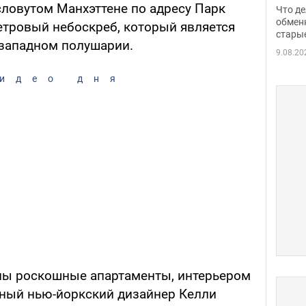
прин
словутом Манхэттене по адресу Парк
Что де
обме
обмен
етровый небоскреб, который является
стары
таки
западном полушарии.
9.08.20
идео дня
ны роскошные апартаменты, интерьером
ный нью-йоркский дизайнер Келли