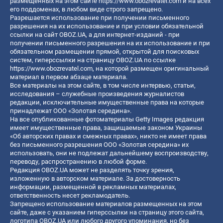
размещенных на этом сайте
https://www.obozrevatel.com
и на всех
его поддоменах, в любом виде строго запрещено.
Разрешается использование при получении письменного
разрешения на их использование и при условии обязательной
ссылки на сайт OBOZ.UA, а для интернет-изданий - при
получении письменного разрешения на их использование и при
обязательном размещении прямой, открытой для поисковых
систем, гиперссылки на страницу OBOZ.UA по ссылке
https://www.obozrevatel.com
, на которой размещен оригинальный
материал в первом абзаце материала.
Все материалы на этом сайте, в том числе интервью, статьи,
исследования – служебные произведения журналистов
редакции, исключительные имущественные права на которые
принадлежат ООО «Золотая середина».
На все опубликованные фотоматериалы Getty Images редакция
имеет имущественные права, защищаемые законом Украины
«Об авторских правах и смежных правах», никто не имеет права
без письменного разрешения ООО «Золотая середина» их
использовать, они не подлежат дальнейшему воспроизводству,
переводу, распространению в любой форме.
Редакция OBOZ.UA может не разделять точку зрения,
изложенную в авторском материале. За достоверность
информации, размещенной в рекламных материалах,
ответственность несет рекламодатель.
Запрещено использование материалов размещенных на этом
сайте, даже с указанием гиперссылки на страницу этого сайта,
логотипа OBOZ.UA или любого другого упоминания, но без