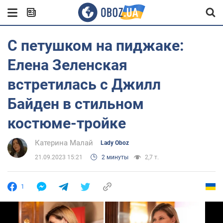
С петушком на пиджаке:
Елена Зеленская
встретилась с Джилл
Байден в стильном
костюме-тройке
Катерина Малай
Lady Oboz
21.09.2023 15:21
2 минуты
2,7 т.
1