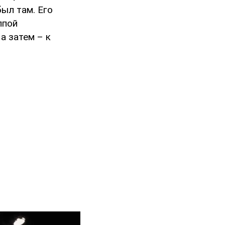
ыл там. Его
лпой
а затем – к