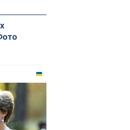
х
Фото