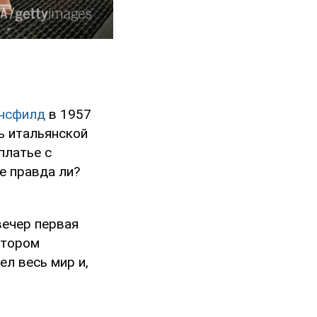
нсфилд
в 1957
ть итальянской
платье с
е правда ли?
вечер первая
отором
л весь мир и,