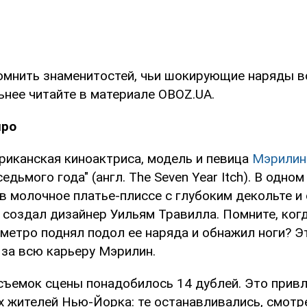
мнить знаменитостей, чьи шокирующие наряды в
ьнее читайте в материале OBOZ.UA.
нро
ериканская киноактриса, модель и певица
Мэрилин
едьмого года" (англ. The Seven Year Itch). В одно
 в молочное платье-плиссе с глубоким декольте и
е создал дизайнер Уильям Травилла. Помните, ко
метро поднял подол ее наряда и обнажил ноги? Э
 за всю карьеру Мэрилин.
съемок сцены понадобилось 14 дублей. Это прив
 жителей Нью-Йорка: те останавливались, смотре