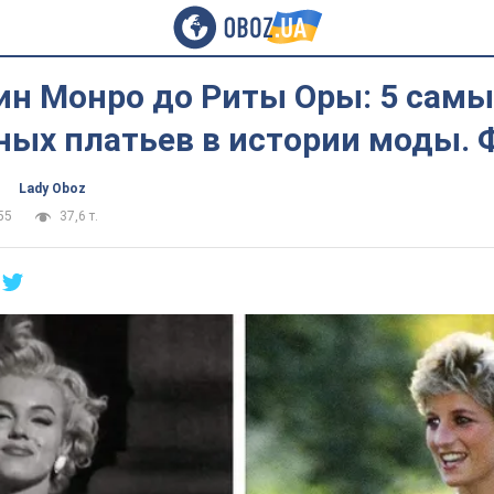
ин Монро до Риты Оры: 5 самы
ных платьев в истории моды. 
Lady Oboz
55
37,6 т.