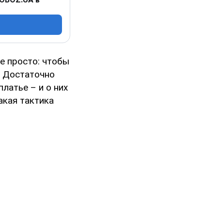
е просто: чтобы
. Достаточно
латье – и о них
акая тактика