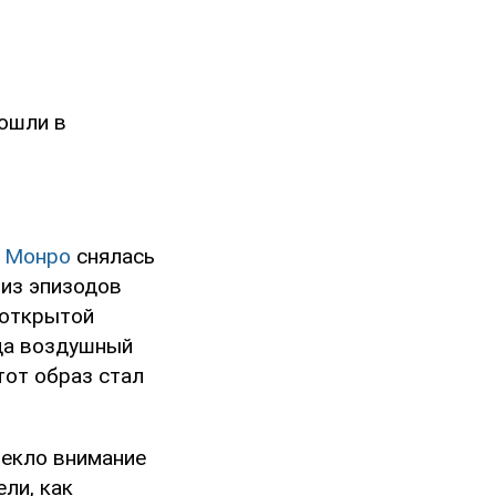
ошли в
 Монро
снялась
м из эпизодов
 открытой
гда воздушный
тот образ стал
лекло внимание
ли, как