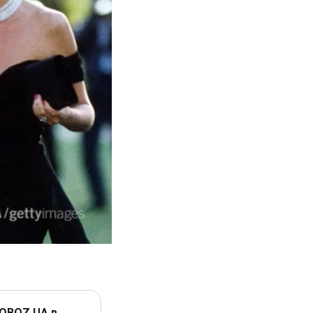
 OBOZ.UA в