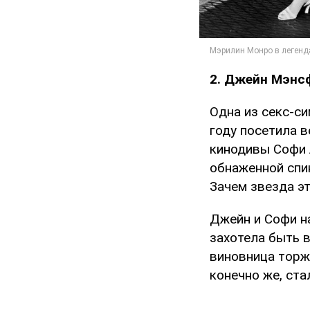
2. Джейн Мэнс
Одна из секс-с
году посетила в
кинодивы Софи Л
обнаженной спи
Зачем звезда э
Джейн и Софи на
захотела быть 
виновница торж
конечно же, ст