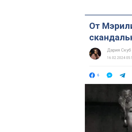
От Мэрил
скандаль
Дария Скуб
16.02.2024 05:
6