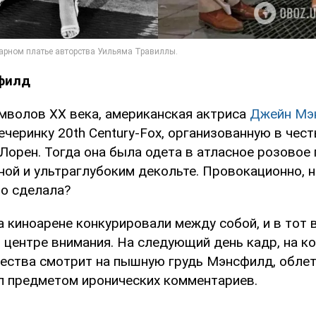
филд
имволов ХХ века, американская актриса
Джейн Мэ
ечеринку 20th Century-Fox, организованную в чес
орен. Тогда она была одета в атласное розовое 
ной и ультраглубоким декольте. Провокационно, н
то сделала?
 киноарене конкурировали между собой, и в тот 
в центре внимания. На следующий день кадр, на к
ества смотрит на пышную грудь Мэнсфилд, облете
ал предметом иронических комментариев.