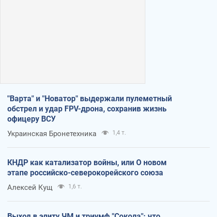
"Варта" и "Новатор" выдержали пулеметный
обстрел и удар FPV-дрона, сохранив жизнь
офицеру ВСУ
Украинская Бронетехника
1,4 т.
КНДР как катализатор войны, или О новом
этапе российско-северокорейского союза
Алексей Кущ
1,6 т.
Выход в элиту ЧМ и триумф "Сокола": что