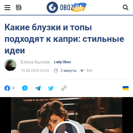
Какие блузки и топы
подходят к капри: стильные
идеи
Елена Былим
Lady Oboz
19.08.2025 05:02
2 минуты
960
0