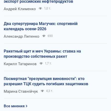
экспорт российских нефтепродуктов
Андрей Клименко
1,0 т.
Два супертурнира Магучих: спортивній
календарь осени-2026
Александр Липенко
690
Ракетный щит и меч Украины: ставка на
производство собственных ракет
Кирилл Татаринов
1,7 т.
Посмертная "презумпция виновности": кто
разрешил ТЦК судить погибших защитников
Марина Ставнійчук
4,3 т.
Все мнения