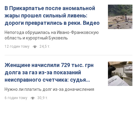
В Прикарпатье после аномальной
жары прошел сильный ливень:
дороги превратились в реки. Видео
Непогода обрушилась на Ивано-Франковскую
область и курортный Буковель
12 годин тому
24,5 т.
Женщине начислили 729 тыс. грн
долга за газ из-за показаний
неисправного счетчика: судья
вынес неожиданное решение
Нужно ли платить долг из-за доначисления
6 годин тому
30,9 т.