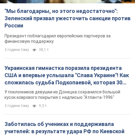
"Мы благодарны, но этого недостаточно":
Зеленский призвал ужесточить санкции против
России
Президент поблагодарил европейских партнеров за
финансовую поддержку
3 години тому
38,1 т.
Украинская гимнастка поразила президента
США и впервые услышала "Слава Украине"! Как
сложилась судьба Подкопаевой, которая 30
лет назад завоевала "золото" Олимпиады
У поклонников девушки из Донецка сохранился большой
кусок коврового покрытия с надписью "Атланта-1996"
3 години тому
9,3 т.
Заботилась об учениках и поддерживала
учителей: в результате удара РФ по Киевской