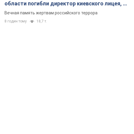
области погибли директор киевского лицея, её
муж и внук
Вечная память жертвам российского террора
8 годин тому
18,7 т.