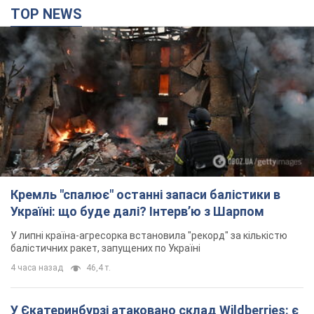
TOP NEWS
Кремль "спалює" останні запаси балістики в
Україні: що буде далі? Інтерв’ю з Шарпом
У липні країна-агресорка встановила "рекорд" за кількістю
балістичних ракет, запущених по Україні
4 часа назад
46,4 т.
У Єкатеринбурзі атаковано склад Wildberries: є