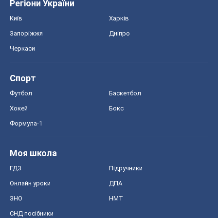
Регіони України
Київ
Харків
Запоріжжя
Дніпро
Черкаси
Спорт
Футбол
Баскетбол
Хокей
Бокс
Формула-1
Моя школа
ГДЗ
Підручники
Онлайн уроки
ДПА
ЗНО
НМТ
СНД посібники