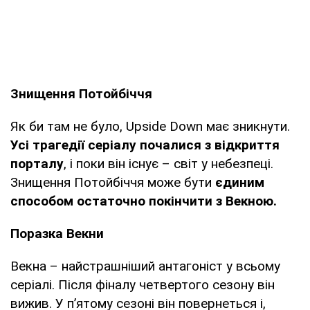
Знищення Потойбіччя
Як би там не було, Upside Down має зникнути.
Усі трагедії серіалу почалися з відкриття
порталу
, і поки він існує – світ у небезпеці.
Знищення Потойбіччя може бути
єдиним
способом остаточно покінчити з Векною.
Поразка Векни
Векна – найстрашніший антагоніст у всьому
серіалі. Після фіналу четвертого сезону він
вижив. У п’ятому сезоні він повернеться і,