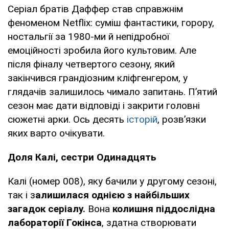
Серіал братів Даффер став справжнім
феноменом Netflix: суміш фантастики, горору,
ностальгії за 1980-ми й непідробної
емоційності зробила його культовим. Але
після фіналу четвертого сезону, який
закінчився грандіозним кліфгенгером, у
глядачів залишилось чимало запитань. П’ятий
сезон має дати відповіді і закрити головні
сюжетні арки. Ось десять
історій
, розв’язки
яких варто очікувати.
Доля Калі, сестри Одинадцять
Калі (номер 008), яку бачили у другому сезоні,
так і з
алишилася однією з найбільших
загадок серіалу.
Вона
колишня піддослідна
лабораторії Гокінса
, здатна створювати