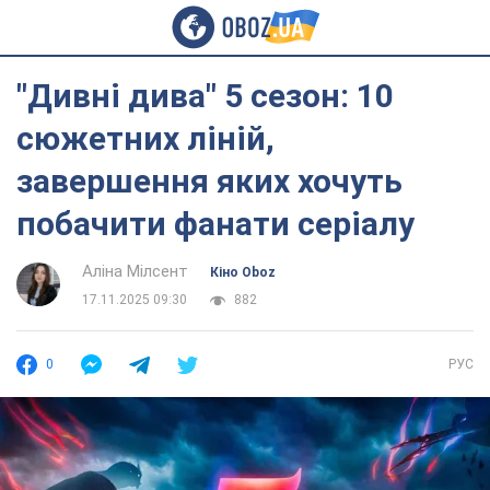
"Дивні дива" 5 сезон: 10
сюжетних ліній,
завершення яких хочуть
побачити фанати серіалу
Аліна Мілсент
Кіно Oboz
17.11.2025 09:30
882
0
РУС