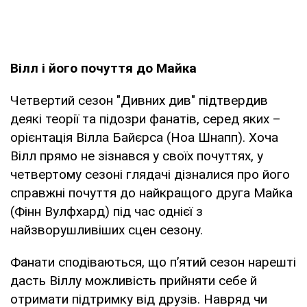
Вілл і його почуття до Майка
Четвертий сезон "Дивних див" підтвердив
деякі теорії та підозри фанатів, серед яких –
орієнтація Вілла Байєрса (Ноа Шнапп). Хоча
Вілл прямо не зізнався у своїх почуттях, у
четвертому сезоні глядачі дізналися про його
справжні почуття до найкращого друга Майка
(Фінн Вулфхард) під час однієї з
найзворушливіших сцен сезону.
Фанати сподіваються, що п’ятий сезон нарешті
дасть Віллу можливість прийняти себе й
отримати підтримку від друзів. Навряд чи