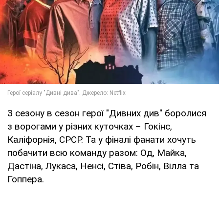
З сезону в сезон герої "Дивних див" боролися
з ворогами у різних куточках – Гокінс,
Каліфорнія, СРСР. Та у фіналі фанати хочуть
побачити всю команду разом: Од, Майка,
Дастіна, Лукаса, Ненсі, Стіва, Робін, Вілла та
Гоппера.