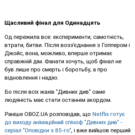
Щасливий фінал для Одинадцять
Од пережила все: експерименти, самотність,
втрати, битви. Після возз’єднання з Гоппером і
Джойс, вона, можливо, вперше отримає
справжній дім. Фанати хочуть, щоб фінал не
був лише про смерть і боротьбу, а про
відновлення і надію.
Бо після всіх жахів "Дивних див" саме
людяність має стати останнім акордом.
Раніше OBOZ.UA розповідав, що
Netflix готує
до виходу анімаційний спіноф "Дивних див" -
серіал "Оповідки з 85-го"
, і вже вийшов перший