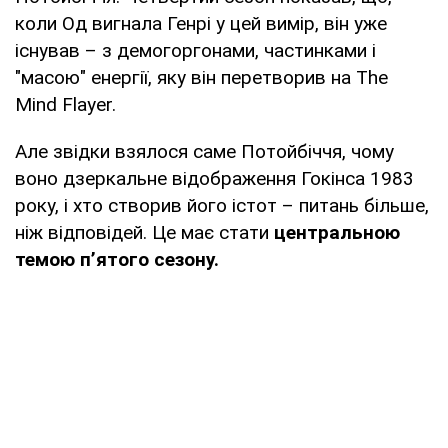
коли Од вигнала Генрі у цей вимір, він уже
існував – з демогоргонами, частинками і
"масою" енергії, яку він перетворив на The
Mind Flayer.
Але звідки взялося саме Потойбіччя, чому
воно дзеркальне відображення Гокінса 1983
року, і хто створив його істот – питань більше,
ніж відповідей. Це має стати
центральною
темою п’ятого сезону.