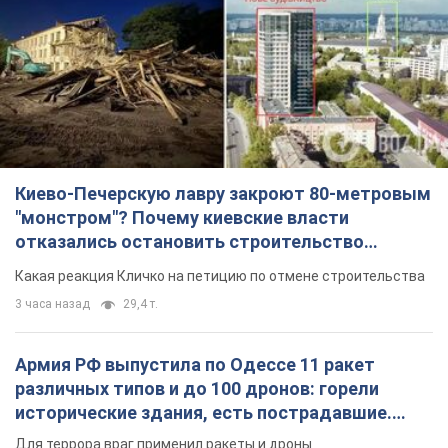
небоскреба "московского верующего"
Какая реакция Кличко на петицию по отмене строительства
3 часа назад
29,4 т.
Армия РФ выпустила по Одессе 11 ракет
различных типов и до 100 дронов: горели
исторические здания, есть пострадавшие.
Фото и видео
Для террора враг применил ракеты и дроны
34 минуты назад
54,2 т.
МИД Болгарии вызвал украинского посла из-за
инцидента с дроном: что произошло
Беседа состоится 10 августа
3 часа назад
4,7 т.