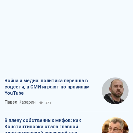
Война и медиа: политика перешла в
соцсети, а СМИ играют по правилам
YouTube
Павел Казарин
279
В плену собственных мифов: как
Константиновка стала главной
идеологической ловушкой для
российских оккупантов
Дмитрий Снегирев
1,7 т.
Рекрутинг: обновленный и, похоже,
полезный вражеский опыт, или
Диалектика требовательной трусости
Александр Кирш
1,7 т.
Ни оружия, ни людей: как Лукашенко
создает новую армию