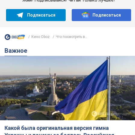
Какой была оригинальная версия гимна
Украины и почему ее боялась Российская
империя: об этом не рассказывают в школе
Государственным символом являются только первый куплет
и припев песни
6 часов назад
25,8 т.
Александру Пономареву – 53: что
известно о трех детях секс-
символа 90-х и как они выглядят
Несмотря на развитие карьеры, артист не