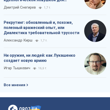
Игар Тышкевич
16,6 т.
Все мнения
О компании
Команда
Правовая информация
Политика
конфиденциальности
Реклама на сайте
Документы
Редакционная политика
Журналисты OBOZ.UA на месте
событий
OBOZ.UA
Политика