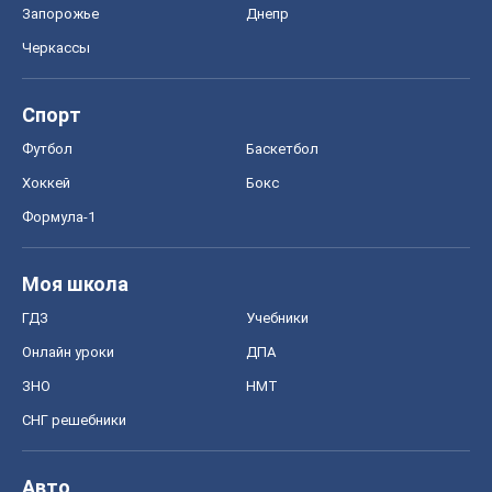
ГДЗ
Учебники
Онлайн уроки
ДПА
ЗНО
НМТ
СНГ решебники
Авто
Тест Драйв
Электромобили
Акции
Сервис
Food Oboz
Рецепты
Напитки
Диеты
Экономика