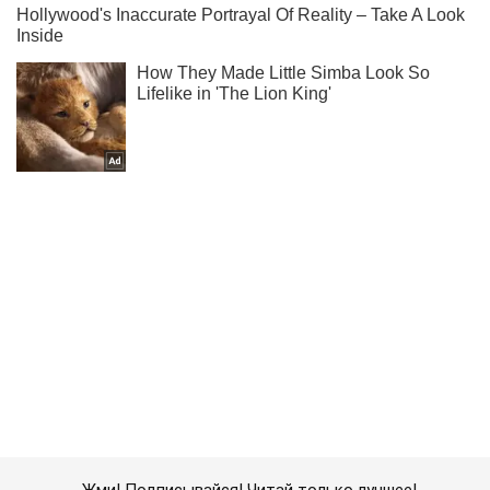
Жми! Подписывайся! Читай только лучшее!
Подписаться
Подписаться
Кино Oboz
Что посмотреть в...
Важное