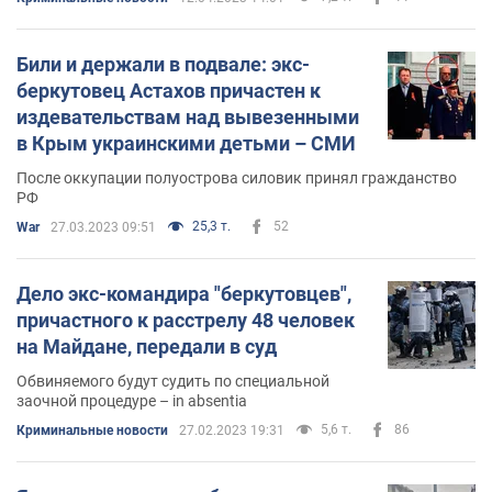
Били и держали в подвале: экс-
беркутовец Астахов причастен к
издевательствам над вывезенными
в Крым украинскими детьми – СМИ
После оккупации полуострова силовик принял гражданство
РФ
25,3 т.
52
War
27.03.2023 09:51
Дело экс-командира "беркутовцев",
причастного к расстрелу 48 человек
на Майдане, передали в суд
Обвиняемого будут судить по специальной
заочной процедуре – in absentia
5,6 т.
86
Криминальные новости
27.02.2023 19:31