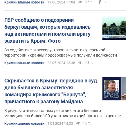
8,5 т.
1
Криминальные новости
19.06.2024 17:04
ГБР сообщило о подозрении
беркутовцам, которые издевались
над активистами и помогали врагу
захватить Крым. Фото
За содействие агрессору в захвате части суверенной
территории Украины подозреваемые получили должности
4,3 т.
Криминальные новости
23.05.2024 13:36
Скрывается в Крыму: передано в суд
дело бывшего заместителя
командира крымского "Беркута",
причастного к разгону Майдана
В результате незаконных действий этого бывшего
милиционера более 100 участников акций протеста в центре
Киева в феврале 2014 года получили телесные повреждения
4,8 т.
Криминальные новости
4.04.2024 14:33