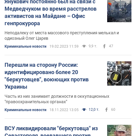
Янукович постоянно был на связи с
Медведчуком во время расстрелов
активистов на Майдане – Офис
генпрокурора
Неподалеку от места массового преступления мелькал и
одиозный Олег Царев
9,9 т.
47
Криминальные новости
19.02.2023 11:59
Перешли на сторону России:
идентифицировано более 20
"беркутовцев", воюющих против
Украины
Часть из них занимает должности в оккупационных
"правоохранительных органах"
12,0 т.
60
Криминальные новости
18.11.2022 13:05
ВСУ ликвидировали "беркутовца" из
Севастополя, воевавшего против