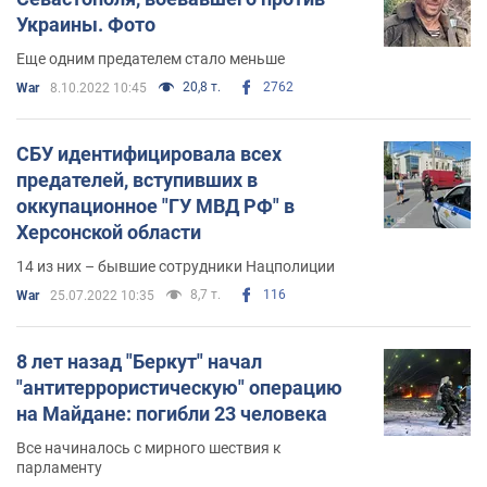
Украины. Фото
Еще одним предателем стало меньше
20,8 т.
2762
War
8.10.2022 10:45
СБУ идентифицировала всех
предателей, вступивших в
оккупационное "ГУ МВД РФ" в
Херсонской области
14 из них – бывшие сотрудники Нацполиции
8,7 т.
116
War
25.07.2022 10:35
8 лет назад "Беркут" начал
"антитеррористическую" операцию
на Майдане: погибли 23 человека
Все начиналось с мирного шествия к
парламенту