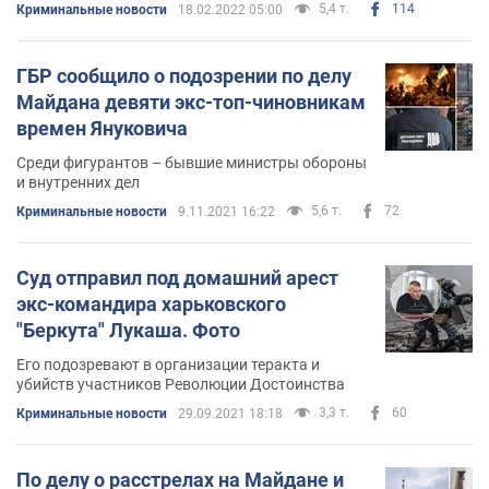
5,4 т.
114
Криминальные новости
18.02.2022 05:00
ГБР сообщило о подозрении по делу
Майдана девяти экс-топ-чиновникам
времен Януковича
Среди фигурантов – бывшие министры обороны
и внутренних дел
5,6 т.
72
Криминальные новости
9.11.2021 16:22
Суд отправил под домашний арест
экс-командира харьковского
"Беркута" Лукаша. Фото
Его подозревают в организации теракта и
убийств участников Революции Достоинства
3,3 т.
60
Криминальные новости
29.09.2021 18:18
По делу о расстрелах на Майдане и