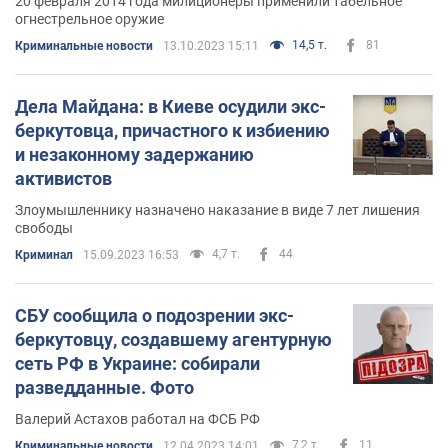
20 февраля 2014 года милиционеры применили табельное
огнестрельное оружие
14,5 т.
81
Криминальные новости
13.10.2023 15:11
Дела Майдана: в Киеве осудили экс-
беркутовца, причастного к избиению
и незаконному задержанию
активистов
Злоумышленнику назначено наказание в виде 7 лет лишения
свободы
4,7 т.
44
Криминал
15.09.2023 16:53
СБУ сообщила о подозрении экс-
беркутовцу, создавшему агентурную
сеть РФ в Украине: собирали
разведданные. Фото
Валерий Астахов работал на ФСБ РФ
7,2 т.
11
Криминальные новости
12.04.2023 14:01