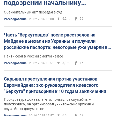
подозрении начальнику
Генштаба ВСУ времен Януковича
Обвинительный акт передан в суд
6,2 т.
56
Расследование
20.02.2026 16:00
Часть "беркутовцев" после расстрелов на
Майдане выехали из Украины и получили
российские паспорта: некоторые уже умерли в
"Вагнере" – медиа
Найти себя в России смогли не все
8,3 т.
16
Расследование
20.02.2026 10:51
Скрывал преступления против участников
Евромайдана: экс-руководителя киевского
"Беркута" приговорили к 10 годам заключения
Прокуратура доказала, что, пользуясь служебным
положением, он организовал уничтожение оружия и
служебных документов
6,5 т.
69
Расследование
30.10.2025 17:57