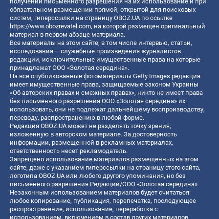
получении письменного разрешения на их использование и при
обязательном размещении прямой, открытой для поисковых
систем, гиперссылки на страницу OBOZ.UA по ссылке
https://www.obozrevatel.com
, на которой размещен оригинальный
материал в первом абзаце материала.
Все материалы на этом сайте, в том числе интервью, статьи,
исследования – служебные произведения журналистов
редакции, исключительные имущественные права на которые
принадлежат ООО «Золотая середина».
На все опубликованные фотоматериалы Getty Images редакция
имеет имущественные права, защищаемые законом Украины
«Об авторских правах и смежных правах», никто не имеет права
без письменного разрешения ООО «Золотая середина» их
использовать, они не подлежат дальнейшему воспроизводству,
переводу, распространению в любой форме.
Редакция OBOZ.UA может не разделять точку зрения,
изложенную в авторском материале. За достоверность
информации, размещенной в рекламных материалах,
ответственность несет рекламодатель.
Запрещено использование материалов размещенных на этом
сайте, даже с указанием гиперссылки на страницу этого сайта,
логотипа OBOZ.UA или любого другого упоминания, но без
письменного разрешения Редакции/ООО «Золотая середина»
Незаконным использованием материалов будет считаться:
любое копирование, публикация, перепечатка, последующее
распространение, использование, переработка с
использованием, включением в состав других материалов,