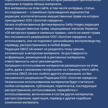
материал в первом абзаце материала.
Все материалы на этом сайте, в том числе интервью, статьи,
исследования – служебные произведения журналистов
редакции, исключительные имущественные права на которые
принадлежат ООО «Золотая середина».
На все опубликованные фотоматериалы Getty Images редакция
имеет имущественные права, защищаемые законом Украины
«Об авторских правах и смежных правах», никто не имеет права
без письменного разрешения ООО «Золотая середина» их
использовать, они не подлежат дальнейшему воспроизводству,
переводу, распространению в любой форме.
Редакция OBOZ.UA может не разделять точку зрения,
изложенную в авторском материале. За достоверность
информации, размещенной в рекламных материалах,
ответственность несет рекламодатель.
Запрещено использование материалов размещенных на этом
сайте, даже с указанием гиперссылки на страницу этого сайта,
логотипа OBOZ.UA или любого другого упоминания, но без
письменного разрешения Редакции/ООО «Золотая середина»
Незаконным использованием материалов будет считаться:
любое копирование, публикация, перепечатка, последующее
распространение, использование, переработка с
использованием, включением в состав других материалов,
распространение, адаптация, перевод и другие подобные
изменения материала.