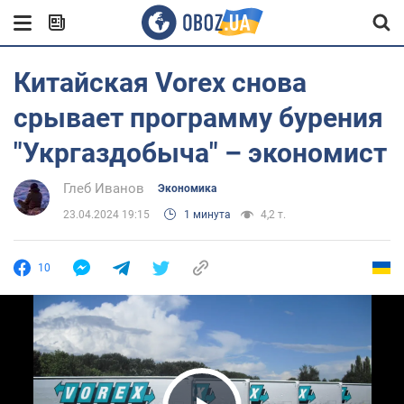
Китайская Vorex снова
срывает программу бурения
"Укргаздобыча" – экономист
Глеб Иванов
Экономика
23.04.2024 19:15
1 минута
4,2 т.
10