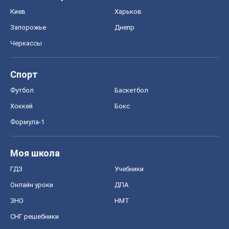
Киев
Харьков
Запорожье
Днепр
Черкассы
Спорт
Футбол
Баскетбол
Хоккей
Бокс
Формула-1
Моя школа
ГДЗ
Учебники
Онлайн уроки
ДПА
ЗНО
НМТ
СНГ решебники