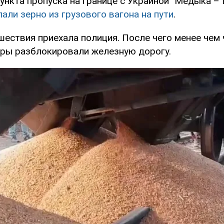
ункта пропуска на границе с Украиной "Медыка – 
али зерно из грузового вагона на пути
.
шествия приехала полиция. После чего менее чем 
ры разблокировали железную дорогу.