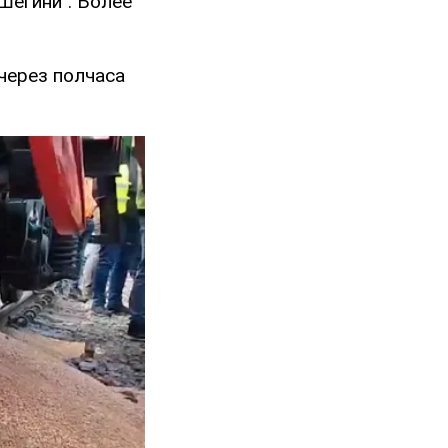
Шегини". Более
через полчаса