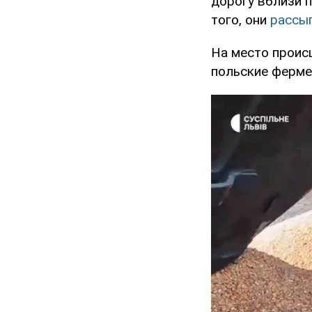
дорогу вблизи п
того, они
рассып
На место проис
польские ферме