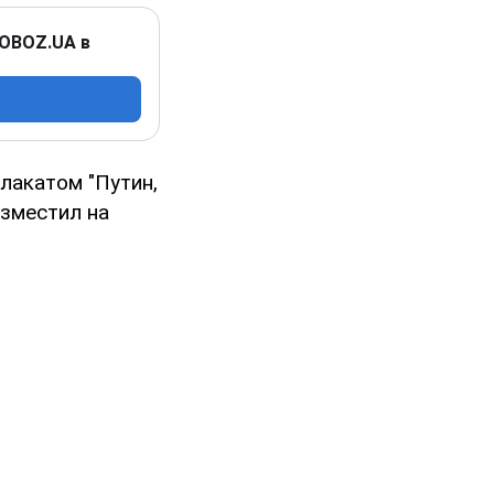
 OBOZ.UA в
лакатом "Путин,
азместил на