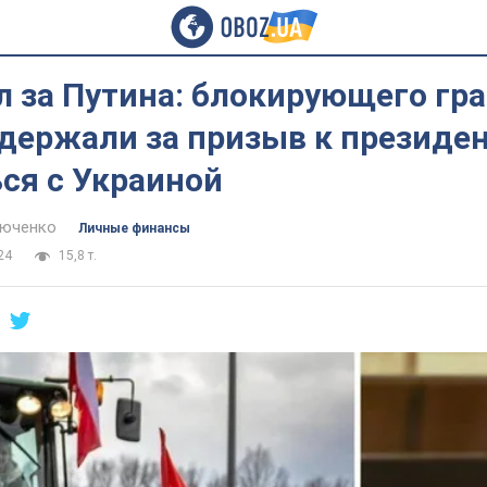
л за Путина: блокирующего гр
держали за призыв к президе
ся с Украиной
тюченко
Личные финансы
24
15,8 т.