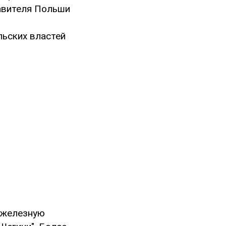
тавителя Польши
льских властей
 железную