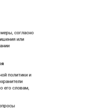
 меры, согласно
ишения или
вании
ся
ной политики и
охранители
о его словам,
вопросы