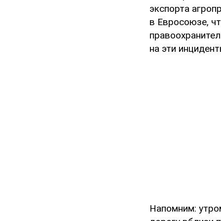
экспорта агроп
в Евросоюзе, ч
правоохранитель
на эти инциденты
Напомним: утро