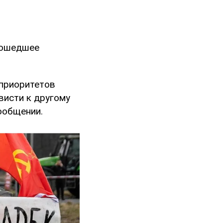
зошедшее
 приоритетов
висти к другому
ообщении.