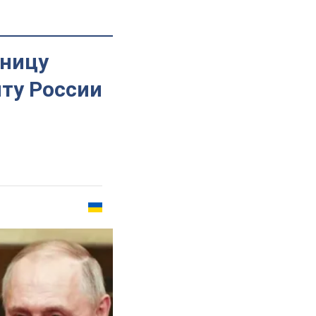
аницу
нту России