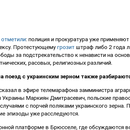
м
отметили
: полиция и прокуратура уже применяют
дексу. Протестующему
грозит
штраф либо 2 года л
ободы за подстрекательство к ненависти на осно
тнических, расовых, религиозных различий.
а поезд с украинским зерном также разбирают
ссказал в эфире телемарафона замминистра аграр
 Украины Маркиян Дмитрасевич, польские право
случаями с порчей поляками украинского зерна. П
е эпизоды уже расследуются.
онной платформе в Брюсселе, где обсуждаются 