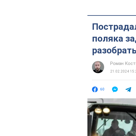
Пострада
поляка за
разобрать
Роман Кос
21.02.2024 15:
60