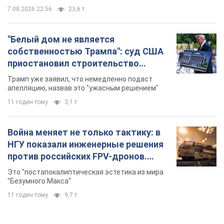
7.08.2026 22:56
23,6 т.
"Белый дом не является
собственностью Трампа": суд США
приостановил строительство
бального зала стоимостью 400 млн
Трамп уже заявил, что немедленно подаст
долларов
апелляцию, назвав это "ужасным решением"
11 годин тому
3,1 т.
Война меняет не только тактику: в
НГУ показали инженерные решения
против российских FPV-дронов.
Фото
Это "постапокалиптическая эстетика из мира
"Безумного Макса"
11 годин тому
9,7 т.