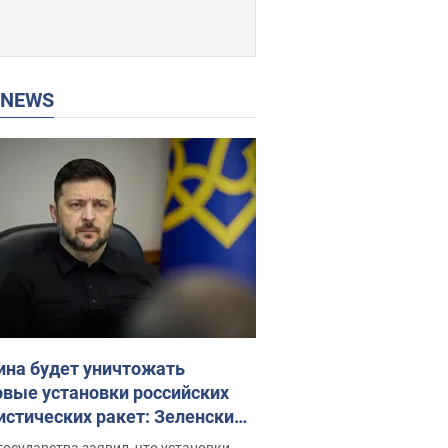
P NEWS
ина будет уничтожать
овые установки российских
истических ракет: Зеленский
ел заседание СНБО
государства заявил, что установки