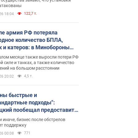
 атакованы
122,7 т.
26 18:04
ле армия РФ потеряла
рдное количество БПЛА,
к и катеров: в Минобороны
родовали статистику
шлом месяце также выросли потери РФ
й силе и танках, а также количество
ений на большом расстоянии
4,5 т.
26 20:02
ны быстрые и
андартные подходы":
цкий пообещал предоставить
есу приоритетный доступ к
и иначе, бизнес после обстрелов
щимся складским
ит поддержку
ещениям
771
26 00:08