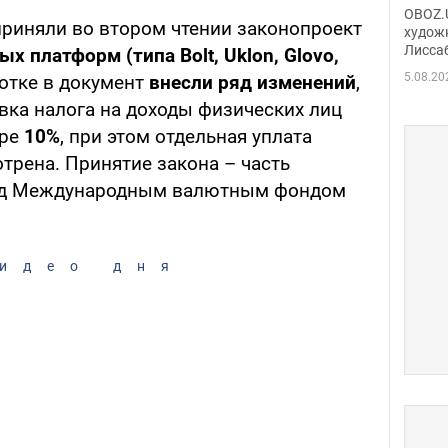
Аллы
OBOZ.U
риняли во втором чтении законопроект
сына
худож
Лисса
Порт
х платформ (типа Bolt, Uklon, Glovo,
деть
5.08.20
ботке в документ
внесли ряд изменений
,
вка налога на доходы физических лиц
ере
10%
, при этом отдельная уплата
трена. Принятие закона – часть
ред Международным валютным фондом
идео дня