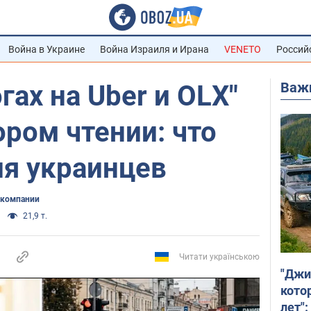
Война в Украине
Война Израиля и Ирана
VENETO
Россий
Важ
гах на Uber и OLX"
ором чтении: что
ля украинцев
 компании
21,9 т.
Читати українською
"Джи
кото
лет":