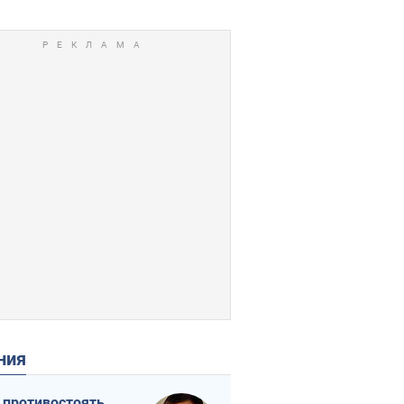
ения
 противостоять