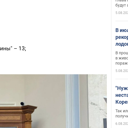
будут
5.08.20
В ию
реко
лодо
ины" – 13;
обна
В про
в живо
пораж
5.08.20
"Нуж
нест
Коре
бизн
Так ил
имею
получ
пом
6.08.20