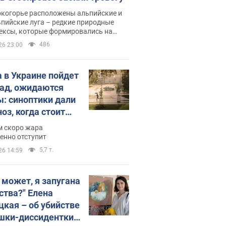
окогорье расположены альпийские и
пийские луга – редкие природные
ексы, которые формировались на
ении сотен лет
486
26 23:00
 в Украине пойдет
пад, ожидаются
ы: синоптики дали
оз, когда стоит
ать изменения
м скоро жара
ды
енно отступит
5,7 т.
26 14:59
, может, я запугана
ства?" Елена
цкая – об убийстве
шки-диссидентки