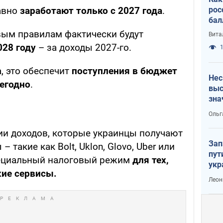
авно
заработают только с 2027 года
.
рос
бал
ым правилам фактически будут
Вита
028 году
– за доходы 2027-го.
1
, это обеспечит
поступления в бюджет
Нес
жегодно
.
выс
зна
Ольг
ии доходов, которые украинцы получают
Зап
такие как Bolt, Uklon, Glovo, Uber или
пут
пециальный налоговый режим
для тех,
укр
кие сервисы.
Леон