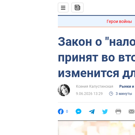
Герои войны
Закон о "нало
принят во вт
изменится д
Ксения Капустинская
Рынки и
9.06.2026 13:29
3 минуты
0