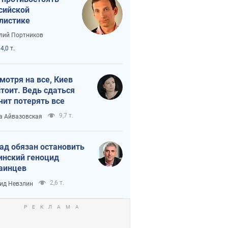
сийской
листике
лий Портников
4,0 т.
мотря на все, Киев
тоит. Ведь сдаться
чит потерять все
9,7 т.
а Айвазовская
ад обязан остановить
инский геноцид
аинцев
2,6 т.
ид Невзлин