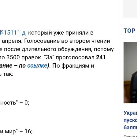
TO
№15111-д
, который уже приняли в
8 апреля. Голосование во втором чтении
я после длительного обсуждения, потому
ло 3500 правок. "За" проголосовал
241
ание – по
ссылке
)
. По фракциям и
 так:
ость" – 0;
Укра
пуск
балл
и мир" – 16;
пров
Глава 