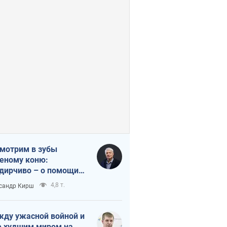
мотрим в зубы
еному коню:
дирчиво – о помощи
аине
4,8 т.
сандр Кирш
ду ужасной войной и
 худшим миром на