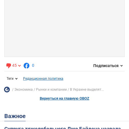
45
0
Подписаться
Теги
Редакционная политика
Экономика
Рынки и компании
В Украине выделят...
Вернуться на главную OBOZ
Важное
Супруга тяжелобольного Джо Байдена назвала