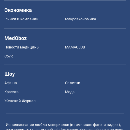
Экономика
Рынки и компании
Mакроэкономика
MedOboz
Новости медицины
MAMACLUB
Covid
Шоу
Афиша
Сплетни
Красота
Мода
Женский Журнал
Использование любых материалов (в том числе фото- и видео-),
размещенных на этом сайте
https://www.obozrevatel.com
и на всех