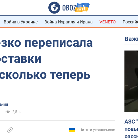
Война в Украине
Война Израиля и Ирана
VENETO
Россий
Важ
езко переписала
оставки
сколько теперь
ании
2,5 т.
АЗС 
повы
Читати українською
расс