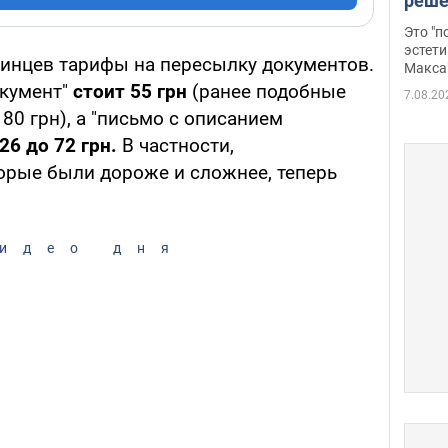
реше
росс
Это "
дрон
эстети
раинцев тарифы на пересылку документов.
Макса
окумент"
стоит 55 грн
(ранее подобные
7.08.20
80 грн), а "письмо с описанием
26 до 72 грн.
В частности,
орые были дороже и сложнее, теперь
идео дня