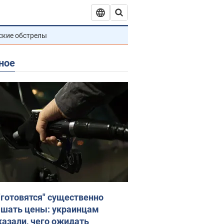
ские обстрелы
ное
"готовятся" существенно
шать цены: украинцам
казали, чего ожидать