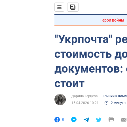
Герои войны
"Укрпочта" р
стоимость д
документов: 
стоит
Дарина Герцева
Рынки и комп
15.04.2026 10:21
2 минуты
0