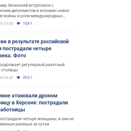
рвью с Безсмертным
ир Зеленский встретился с
нским дипломатом и изложил новое
ие войны и роли международных
ров в борьбе с Россией
10,8 т.
26 07:00
еве в результате российской
и пострадали четыре
века. Фото
продолжает регулярный ракетный
р столицы
20,5 т.
26 09:43
ияне атаковали дроном
ницу в Херсоне: пострадали
аботницы
пострадали четыре женщины, и они не
венные раненые за сутки