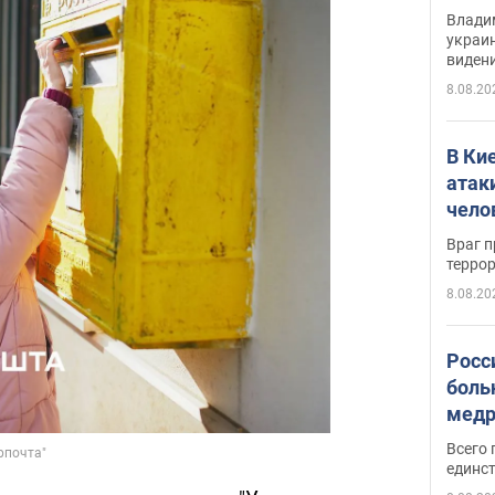
Инте
Владим
украи
виден
партне
8.08.20
В Ки
атак
чело
Враг 
терро
8.08.20
Росс
боль
медр
Всего 
единст