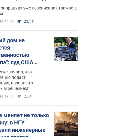
 заправках уже переписали стоимость
ва
23,4 т.
26 22:56
ый дом не
ется
твенностью
па": суд США
становил
уже заявил, что
ительство
ленно подаст
цию, назвав это
ного зала
ным решением"
мостью 400 млн
2,6 т.
26 23:54
аров
а меняет не только
ику: в НГУ
зали инженерные