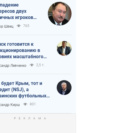
падение
ересов двух
ичных игроков
 тайный план
765
ор Швец
мпа и Путина?
ск готовится к
кционированию в
овиях масштабного
нного кризиса
2,5 т.
сандр Левченко
 будет Крым, тот и
едит (NSJ), а
аинских футбольных
овников могут
801
сандр Кирш
вать убийцами