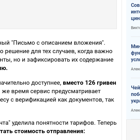
Сов
инт
цин
или
Викт
Тра
ный "Письмо с описанием вложения".
Мин
о решение для тех случаев, когда важно
фун
нты, но и зафиксировать их содержание
усл
вое
лю.
Алек
значительно доступнее,
вместо 126 гривен
Чей
о же время сервис предусматривает
поб
есу с верификацией как документов, так
укр
чин
Алек
наз
та" уделила понятности тарифов. Теперь
тать стоимость отправления: