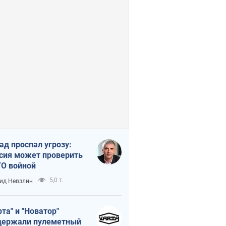
ад проспал угрозу:
сия может проверить
О войной
5,0 т.
ид Невзлин
рта" и "Новатор"
ержали пулеметный