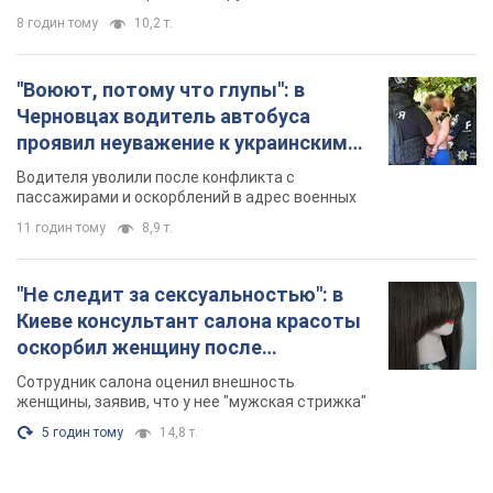
8 годин тому
10,2 т.
"Воюют, потому что глупы": в
Черновцах водитель автобуса
проявил неуважение к украинским
военным и поплатился за это.
Водителя уволили после конфликта с
Видео
пассажирами и оскорблений в адрес военных
11 годин тому
8,9 т.
"Не следит за сексуальностью": в
Киеве консультант салона красоты
оскорбил женщину после
химиотерапии, разгорелся скандал.
Сотрудник салона оценил внешность
Фото
женщины, заявив, что у нее "мужская стрижка"
5 годин тому
14,8 т.